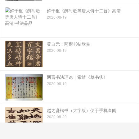
鲜于枢《醉时歌等唐人诗十二首》高清
2020-08-19
黄自元：两楷书帖欣赏
2020-08-19
两晋书法理论｜索靖《草书状》
2020-08-19
赵之谦楷书（大字版）便于手机查阅
2020-08-20