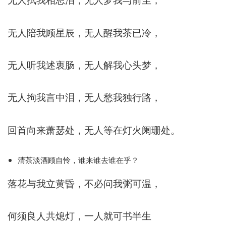
无人陪我顾星辰，无人醒我茶已冷，
无人听我述衷肠，无人解我心头梦，
无人拘我言中泪，无人愁我独行路，
回首向来萧瑟处，无人等在灯火阑珊处。
清茶淡酒顾自怜，谁来谁去谁在乎？
落花与我立黄昏，不必问我粥可温，
何须良人共熄灯，一人就可书半生