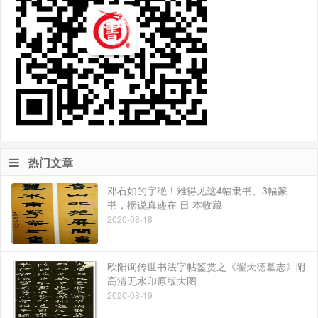
热门文章
邓石如的字绝！难得见这4幅隶书、3幅篆
书，据说真迹在 日 本收藏
2020-08-18
欧阳询传世书法字帖鉴赏之《翟天德墓志》附
高清无水印原版大图
2020-08-19