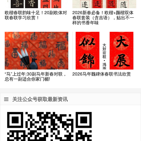
欧楷春联韵味十足！20副欧体对
2026新春必备！欧楷+颜楷双体
联春联学习欣赏！
春联套装（含吉语），贴出不一
样的书香年味
“马”上过年:30副马年新春对联，
2026马年魏碑体春联书法欣赏
总有一副适合你家门楣!
关注公众号获取最新资讯