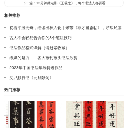
下一篇：15分钟微电影《王羲之》，每个书法人都要看
相关推荐
初看平淡无奇，细读出神入化｜米芾《非才当剧帖》，寻常尺牍
藏大道
古人不会轻易告诉你的8个笔法技巧
书法作品格式详解（请赶紧收藏）
纸媒的魅力——各大报刊报头书法欣赏
2023年中国书法年展特邀作品
沈尹默行书《元旦献词》
热门推荐