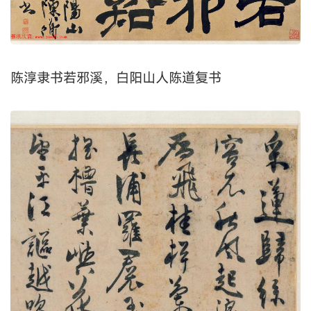
陈淳隶书若邪溪，白阳山人陈道复书