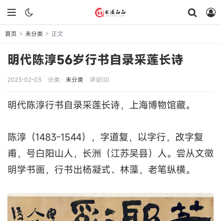
首页
未分类
正文
>
>
明代陈淳56岁行书自录采莲长诗
2023-02-03
分类：
未分类
评论(0)
明代陈淳行书自录采莲长诗，上海博物馆藏。
陈淳（1483-1544），字道复，以字行，改字复
甫，号白阳山人，长洲（江苏吴县）人。尝从文徵
明学书画，行书出杨凝式、林藻，老笔纵横。