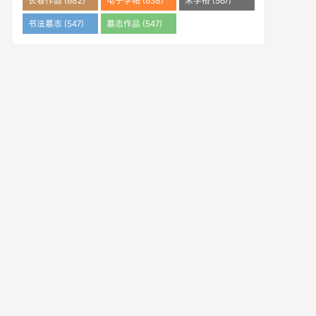
长卷作品 (682)
电子字帖 (638)
米字格 (567)
书法墓志 (547)
墓志作品 (547)