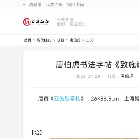
Hi, 请登录
我要注册
找回密码
欢迎光临
我们一直在努力
首页
历代经典
明朝
唐伯虎
正文
>
>
>
>
唐伯虎书法字帖《致施
2022-04-09
分类：
唐伯虎
唐寅《
致施敬亭札
》，26×38.5cm，上
【始】