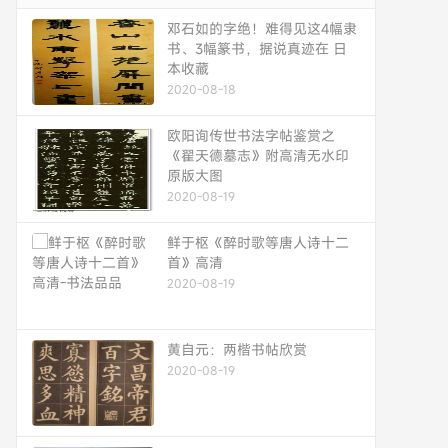
邓石如的字绝！难得见这4幅隶
书、3幅篆书，据说真迹在 日
本收藏
2020-08-18
欧阳询传世书法字帖鉴赏之
《翟天德墓志》附高清无水印
原版大图
2020-08-19
鲜于枢《醉时歌等唐人诗十二
首》高清
2020-08-19
黄自元：两楷书帖欣赏
2020-08-19