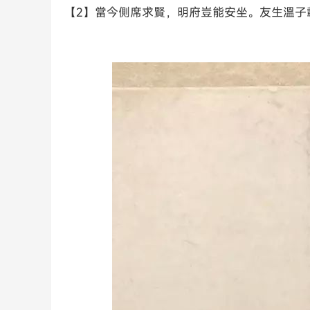
【2】當今側席求賢，明府豈能安坐。友生溫子