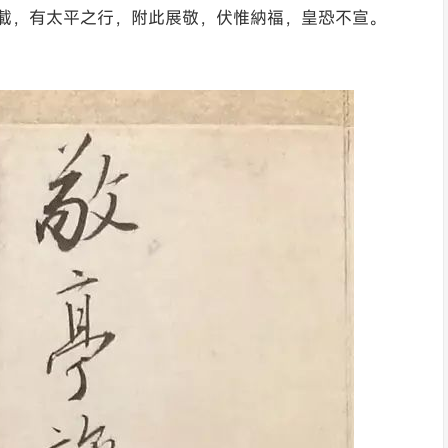
載，有太平之行，附此展敬，伏惟納福，皇恐不宣。