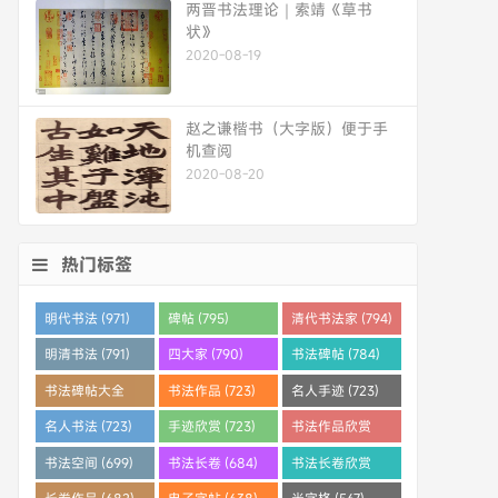
两晋书法理论｜索靖《草书
状》
2020-08-19
赵之谦楷书（大字版）便于手
机查阅
2020-08-20
热门标签
明代书法 (971)
碑帖 (795)
清代书法家 (794)
明清书法 (791)
四大家 (790)
书法碑帖 (784)
书法碑帖大全
书法作品 (723)
名人手迹 (723)
(784)
名人书法 (723)
手迹欣赏 (723)
书法作品欣赏
(710)
书法空间 (699)
书法长卷 (684)
书法长卷欣赏
(682)