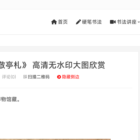
首页
硬笔书法
书法讲座
敬亭札》 高清无水印大图欣赏
评论(0)
扫描二维码
隐藏侧边
海博物馆藏。