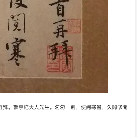
再拜。敬亭施大人先生。匆匆一別，便阅寒暑，久闕修問