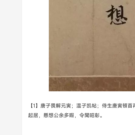
【1】唐子畏解元寅；温子凯帖；侍生唐寅頓首
起居，懸想公余多暇，令聞昭彰。