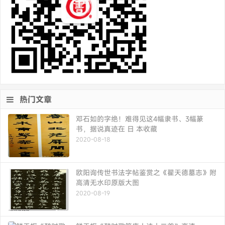
热门文章
邓石如的字绝！难得见这4幅隶书、3幅篆
书，据说真迹在 日 本收藏
2020-08-18
欧阳询传世书法字帖鉴赏之《翟天德墓志》附
高清无水印原版大图
2020-08-19