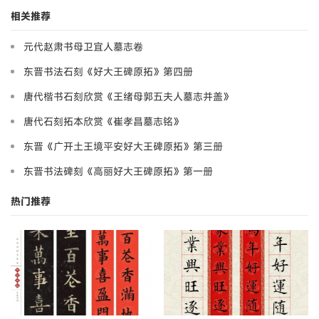
相关推荐
元代赵肃书母卫宜人墓志卷
东晋书法石刻《好大王碑原拓》第四册
唐代楷书石刻欣赏《王绪母郭五夫人墓志并盖》
唐代石刻拓本欣赏《崔孝昌墓志铭》
东晋《广开土王境平安好大王碑原拓》第三册
东晋书法碑刻《高丽好大王碑原拓》第一册
热门推荐