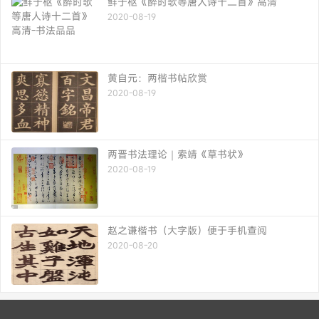
鲜于枢《醉时歌等唐人诗十二首》高清
2020-08-19
黄自元：两楷书帖欣赏
2020-08-19
两晋书法理论｜索靖《草书状》
2020-08-19
赵之谦楷书（大字版）便于手机查阅
2020-08-20