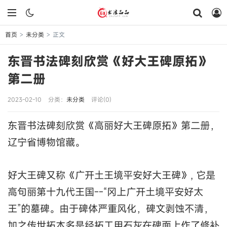
首页
未分类
正文
>
>
东晋书法碑刻欣赏《好大王碑原拓》
第二册
2023-02-10
分类：
未分类
评论(0)
东晋书法碑刻欣赏《高丽好大王碑原拓》第二册，
辽宁省博物馆藏。
好大王碑又称《广开土王境平安好大王碑》, 它是
高句丽第十九代王国--“冈上广开土境平安好太
王”的墓碑。由于碑体严重风化，碑文剥蚀不清，
加之传世拓本多是经拓工用石灰在碑面上作了修补