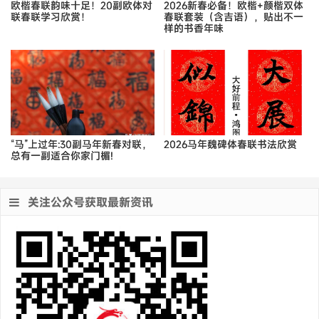
欧楷春联韵味十足！20副欧体对
2026新春必备！欧楷+颜楷双体
联春联学习欣赏！
春联套装（含吉语），贴出不一
样的书香年味
“马”上过年:30副马年新春对联，
2026马年魏碑体春联书法欣赏
总有一副适合你家门楣!
关注公众号获取最新资讯