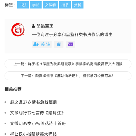
标签：
书法
字帖
文徵明
楷书
赏析
品品堂主
一位专注于分享和品鉴各类书法作品的博主
关 注
上一篇：鲜于枢《茅屋为秋风所破歌》手机字帖高清欣赏释文大图版
下一篇：颜真卿楷书《麻姑仙坛记》，楷书学习经典范本！
相关推荐
赵之谦37岁楷书急就篇册
文徵明行书七言诗《赠月江》
文徵明39岁小楷落花诗十首册
柳公权小楷赠梦英大师帖