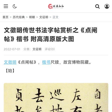
首页
历代经典
明朝
文征明
正文
>
>
>
>
文徵明传世书法字帖赏析之《点闸
帖》楷书 附高清原版大图
2022-07-01
分类：
文征明
评论(0)
文徵明
《点闸帖》，
楷书
尺牍，故宫博物院藏。
【始】