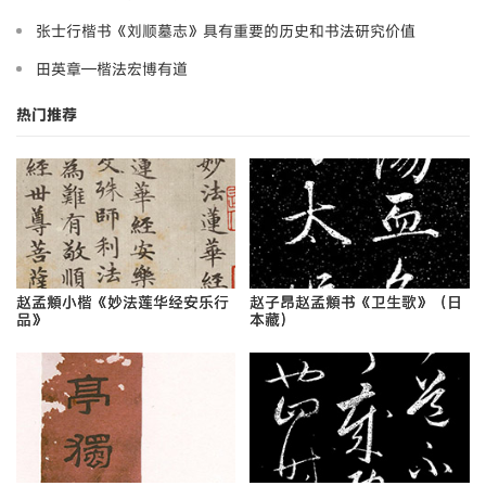
张士行楷书《刘顺墓志》具有重要的历史和书法研究价值
田英章—楷法宏博有道
热门推荐
赵孟頫小楷《妙法莲华经安乐行
赵子昂赵孟頫书《卫生歌》（日
品》
本藏）