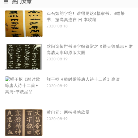
热门文章
邓石如的字绝！难得见这4幅隶书、3幅篆
书，据说真迹在 日 本收藏
2020-08-18
欧阳询传世书法字帖鉴赏之《翟天德墓志》附
高清无水印原版大图
2020-08-19
鲜于枢《醉时歌等唐人诗十二首》高清
2020-08-19
黄自元：两楷书帖欣赏
2020-08-19