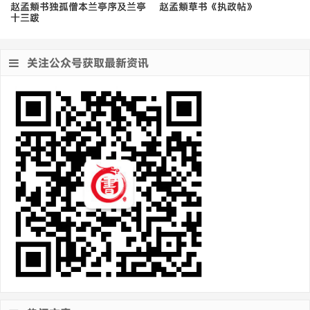
赵孟頫书独孤僧本兰亭序及兰亭
赵孟頫草书《执政帖》
十三跋
关注公众号获取最新资讯