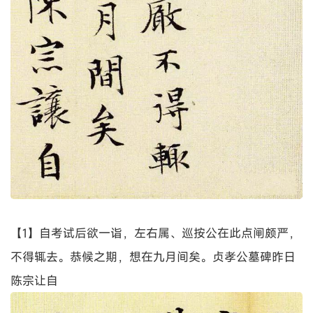
【1】自考试后欲一诣，左右属、巡按公在此点闸颇严，
不得辄去。恭候之期，想在九月间矣。贞孝公墓碑昨日
陈宗让自