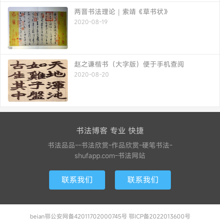
两晋书法理论｜索靖《草书状》
2020-08-19
赵之谦楷书（大字版）便于手机查阅
2020-08-20
书法博客 专业 快捷
书法品品--书法欣赏-作品欣赏-硬笔书法-
shufapp.com-书法网站
联系我们
联系我们
beian鄂公安网备42011702000745号 鄂ICP备2022013600号