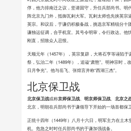
俘，他力排南迁之议，坚请固守，升任兵部尚书。明
阵北京九门外，抵御瓦剌大军。瓦剌太师也先挟英宗逼
英宗。和议后，于谦仍积极备战，挑选京军精锐分十
谦独运征调，合乎机宜。其号令明审，令行政达。他
刚直，招致众人忌恨。
天顺元年（1457年），英宗复辟，大将石亨等诬陷
祭，弘治二年（1489年），追谥“肃愍”。明神宗时，
日月争光”。他与岳飞、张煌言并称“西湖三杰”。
北京保卫战
北京保卫战
或称
京师保卫战
、
明京师保卫战
、
北京之
北京，明朝在兵部尚书于谦领导下开始的一场首都保卫战
正统十四年（1449年）八月十六日，明军主力在土
机。危急之时时任兵部尚书的于谦加强战备。