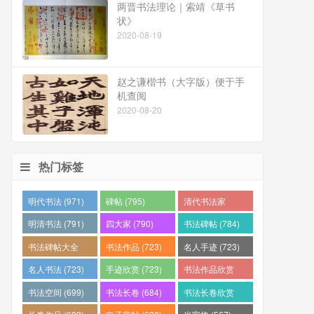
两晋书法理论｜索靖《草书
状》
2020-08-19
赵之谦楷书（大字版）便于手
机查阅
2020-08-20
热门标签
明代书法 (971)
碑帖 (795)
清代书法家
(794)
明清书法 (791)
四大家 (790)
书法碑帖 (784)
书法碑帖大全
书法作品 (723)
名人手迹 (723)
(784)
名人书法 (723)
手迹欣赏 (723)
书法作品欣赏
(710)
书法空间 (699)
书法长卷 (684)
书法长卷欣赏
(682)