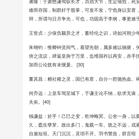
屠隆：于肃愍谦驾驭长才，贞劲大节，生定倾危，死
难而存国，制群奸于股掌，可发不发，宁危身以安君
辩，所谓与日月争光，可也，功固高于李纲，事更难于武
王世贞：少保负颖异之才，蓄经伦之识，诗如河朔少年儿，无
朱翊钧：惟卿钟灵间气，着望先朝，属多难以驰驱，
傍之流议，肆返皇舆于万里，迄维国祚以再安，赤手
加而公论犹有未惬爰。 [30]
董其昌：赖社稷之灵，国已有君，自分一腔抛热血。
何乔远：上皇车驾至城下，于谦主论不纳，欲求无诛
夫矣。[40]
钱谦益：於乎！己巳之变，乾坤晦冥。公舍一身，以
久，蠹生孽芽。政出多门，鬼载一车。犹之不远，戎
自逾短垣。天门沉沉，灵琐不开。羽书警急，群言喧