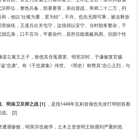
代宗即位，整饬兵备，部署要害，亲自督战，率师二十二万，列
和，他以“社稷为重，君为轻”，不许。也先无隙可乘，被迫释放
团营操练，又遣兵出关屯守，边境得以安宁。当时朝务繁杂，于
忧国忘身，口不言功，平素俭约，居所仅能遮蔽风雨。但因个性
于谦谋立襄王之子，致使其含冤遇害。明宪宗时，于谦被复官赐
改谥“忠肃”。有《于忠肃集》传世。《明史》称赞其“忠心义烈，与
战
、
明保卫京师之战 [1]
，是指1449年瓦剌首领也先攻打明朝首都
。 [2]
木堡遭遇惨败，明英宗也被俘，土木之变使明王朝遇到严重的危