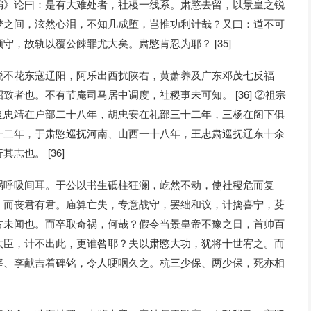
编》论曰：是有大难处者，社稷一线系。肃愍去留，以景皇之锐
梦之间，泫然心泪，不知几成堕，岂惟功利计哉？又曰：道不可
，故轨以覆公餗罪尤大矣。肃愍肯忍为耶？ [35]
脱不花东寇辽阳，阿乐出西扰陕右，黄萧养及广东邓茂七反福
者也。不有节庵司马居中调度，社稷事未可知。 [36] ②祖宗
夏忠靖在户部二十八年，胡忠安在礼部三十二年，三杨在阁下俱
十二年，于肃愍巡抚河南、山西一十八年，王忠肃巡抚辽东十余
也。 [36]
祸呼吸间耳。于公以书生砥柱狂澜，屹然不动，使社稷危而复
，而丧君有君。庙算亡失，专意战守，罢绌和议，计擒喜宁，芟
古未闻也。而卒取奇祸，何哉？假令当景皇帝不豫之日，首帅百
大臣，计不出此，更谁咎耶？夫以肃愍大功，犹将十世宥之。而
宰、李献吉着碑铭，令人哽咽久之。杭三少保、两少保，死亦相