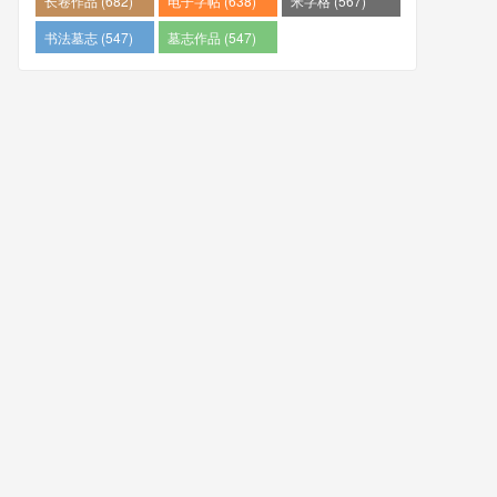
长卷作品 (682)
电子字帖 (638)
米字格 (567)
书法墓志 (547)
墓志作品 (547)