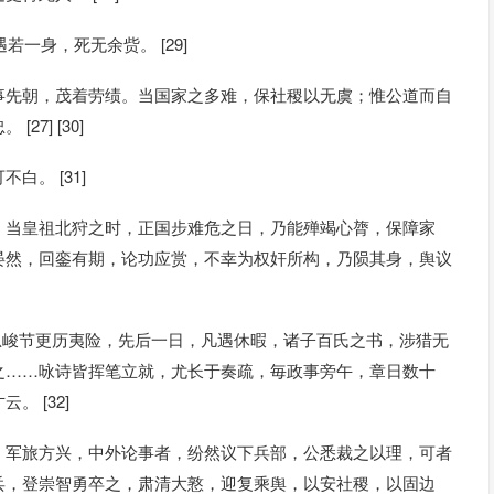
若一身，死无余赀。 [29]
事先朝，茂着劳绩。当国家之多难，保社稷以无虞；惟公道而自
7] [30]
。 [31]
，当皇祖北狩之时，正国步难危之日，乃能殚竭心膂，保障家
晏然，回銮有期，论功应赏，不幸为权奸所构，乃陨其身，舆议
孤忠峻节更历夷险，先后一日，凡遇休暇，诸子百氏之书，涉猎无
之……咏诗皆挥笔立就，尤长于奏疏，毎政事旁午，章日数十
 [32]
，军旅方兴，中外论事者，纷然议下兵部，公悉裁之以理，可者
兵，登崇智勇卒之，肃清大憝，迎复乘舆，以安社稷，以固边