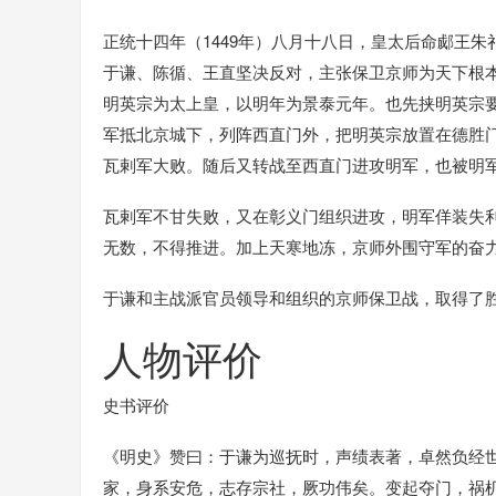
正统十四年（1449年）八月十八日，皇太后命郕王朱祁
于谦、陈循、王直坚决反对，主张保卫京师为天下根
明英宗为太上皇，以明年为景泰元年。也先挟明英宗
军抵北京城下，列阵西直门外，把明英宗放置在德胜
瓦剌军大败。随后又转战至西直门进攻明军，也被明军击
瓦剌军不甘失败，又在彰义门组织进攻，明军佯装失
无数，不得推进。加上天寒地冻，京师外围守军的奋力
于谦和主战派官员领导和组织的京师保卫战，取得了
人物评价
史书评价
《明史》赞曰：于谦为巡抚时，声绩表著，卓然负经
家，身系安危，志存宗社，厥功伟矣。变起夺门，祸