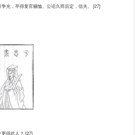
光，卒得复官赐恤。公论久而后定，信夫。 [27]
此人？ [27]