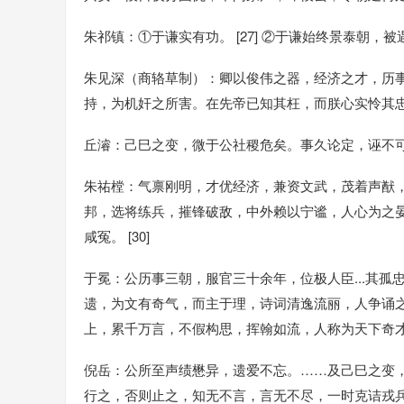
朱祁镇：①于谦实有功。 [27] ②于谦始终景泰朝，被遇
朱见深（商辂草制）：卿以俊伟之器，经济之才，历
持，为机奸之所害。在先帝已知其枉，而朕心实怜其忠。 [2
丘濬：己巳之变，微于公社稷危矣。事久论定，诬不可不白
朱祐樘：气禀刚明，才优经济，兼资文武，茂着声猷
邦，选将练兵，摧锋破敌，中外赖以宁谧，人心为之
咸冤。 [30]
于冕：公历事三朝，服官三十余年，位极人臣...其
遗，为文有奇气，而主于理，诗词清逸流丽，人争诵
上，累千万言，不假构思，挥翰如流，人称为天下奇才云。
倪岳：公所至声绩懋异，遗爱不忘。……及己巳之变
行之，否则止之，知无不言，言无不尽，一时克诘戎