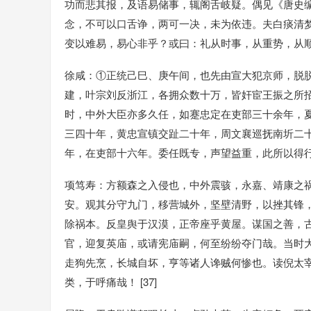
功而悲其报，及语易储事，辄阁舌岐疑。偶见《唐史
念，不可以口舌诤，两可一决，未为依违。夫白痰清
变以难易，易心非乎？或曰：礼从时事，从重势，从顺守
徐咸：①正统己巳、庚午间，也先由宣大犯京师，脱
建，叶宗刘反浙江，各拥众数十万，皆奸宦王振之所招致
时，中外大臣亦多久任，如蹇忠定在吏部三十余年，
三四十年，黄忠宣镇交趾二十年，周文襄巡抚南圻二
年，在吏部十六年。委任既专，声望益重，此所以得行其志
项笃寿：方额森之入侵也，中外震骇，永嘉、靖康之
安。观其分守九门，移营城外，坚壁清野，以挫其锋
除祸本。反皇舆于汉漠，正帝座乎黄屋。谋国之善，
官，迎复英庙，或请宪庙嗣，何至纷纷夺门哉。当时
走狗先烹，长城自坏，亨等诸人谗贼何惨也。读倪太
类，于呼痛哉！ [37]