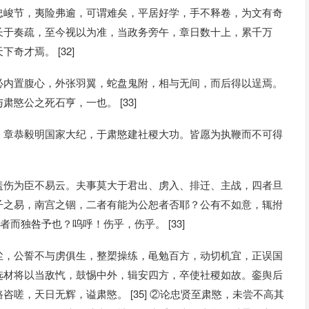
忠峻节，夷险弗逾，可谓难矣，平居好学，手不释卷，为文有奇
长于奏疏，至今视以为准，当政务旁午，章日数十上，累千万
才焉。 [32]
必内置腹心，外张羽翼，蛇盘鬼附，相与无间，而后得以逞焉。
愍公之死石亨，一也。 [33]
，章恭毅明国家大纪，于肃愍建社稷大功。皆愿为执鞭而不可得
盖伤为臣不易云。夫事莫大于君出、虏入、排迁、主战，四者旦
子之易，南宫之锢，二者有能为公恕者否耶？公有不如意，辄拊
而独咎予也？呜呼！伤乎，伤乎。 [33]
尘，公誓不与虏俱生，整槊操练，黾勉百方，动切机宜，正误国
选材将以当敌忾，鼓惕中外，辑安四方，卒使社稷如故。銮舆后
嗟，天日无辉，谥肃愍。 [35] ②论忠贤至肃愍，未尝不高其