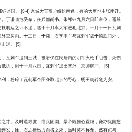
钰监国。 [3-4] 京城大官富户纷纷南逃，有的大臣也主张南迁。
本。于谦临危受命，任兵部尚书。朱祁钰九月六日即帝位，遥尊
要挟明廷之计不逞，遂于十月率大军进犯北京。十月十一日瓦剌
门外空房内。十三日，于谦、石亨率军与瓦剌军战于德胜门外，
退。 [5]
利，瓦剌军追到土城，被潜伏在民居内的明军火枪手阻击，死伤
抵抗，到十一月八日，瓦剌军退出塞外，京师解严。 [6]
胜利，粉碎了瓦剌军企图夺取北京的野心，明王朝转危为安。
世之才。及时遘艰虞，缮兵固圉。景帝既推心置腹，谦亦忧国忘
机猝发，徐、石之徒出力而挤之死，当时莫不称冤。然有贞与