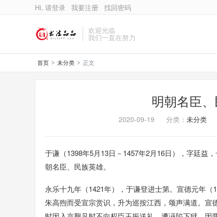
Hi, 请登录
我要注册
找回密码
欢迎光临
我们一直在努力
首页
未分类
正文
>
>
明朝名臣、
2020-09-19
分类：
未分类
于谦（1398年5月13日－1457年2月16日），
朝名臣、民族英雄。
永乐十九年（1421年），于谦登进士第。宣德元年（
朱高煦而受宣宗赏识，升为巡按江西，颂声满道。宣德
时因入京觐见时不向权臣王振送礼，遭诬陷下狱，因