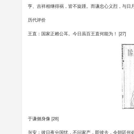
亨、吉祥相继得祸，皆不旋踵。而谦忠心义烈，与日月争
历代评价
王直：国家正赖公耳。今日虽百王直何能为！ [27]
于谦侧身像 [28]
兴安：彼日夜分国忧，不问家产，即彼去，令朝廷何处更得