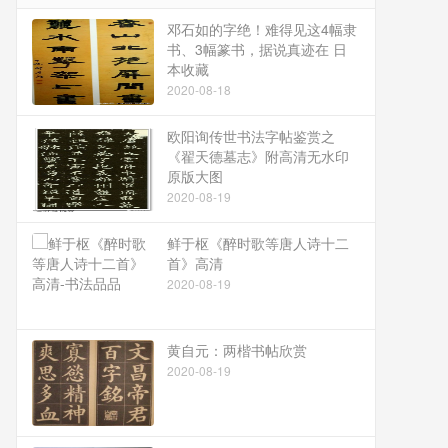
邓石如的字绝！难得见这4幅隶
书、3幅篆书，据说真迹在 日
本收藏
2020-08-18
欧阳询传世书法字帖鉴赏之
《翟天德墓志》附高清无水印
原版大图
2020-08-19
鲜于枢《醉时歌等唐人诗十二
首》高清
2020-08-19
黄自元：两楷书帖欣赏
2020-08-19