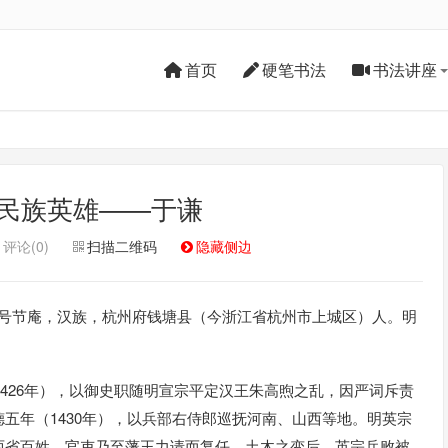
首页
硬笔书法
书法讲座
民族英雄——于谦
评论(0)
扫描二维码
隐藏侧边
字廷益，号节庵，汉族，杭州府钱塘县（今浙江省杭州市上城区）人。明
1426年），以御史职随明宣宗平定汉王朱高煦之乱，因严词斥责
五年（1430年），以兵部右侍郎巡抚河南、山西等地。明英宗
两省百姓、官吏乃至藩王力请而复任。土木之变后，英宗兵败被