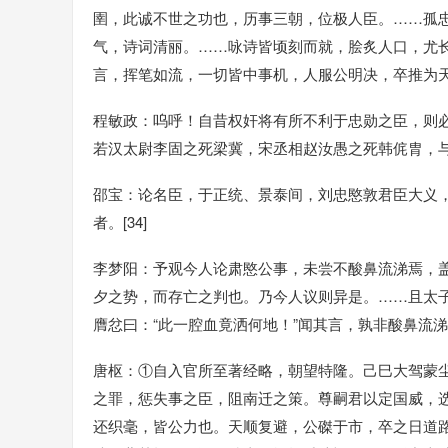
圉，此诚不世之功也，历事三朝，位极人臣。……孤
气，诗词清丽。……咏诗皆顷刻而就，脍炙人口，尤
言，挥笔如流，一切皆中事机，人服公明决，卒推为天下奇
程敏政：呜呼！自昔权奸将有所不利于忠勋之臣，则
若汉太尉李固之死梁冀，宋丞相赵汝愚之死韩侂胄，与肃
邵宝：论名臣，于正统、景泰间，刘忠愍敦君臣大义
者。[34]
李梦阳：予观今人论肃愍公事，未尝不酸鼻流涕焉，
夕之势，而存亡之判也。乃今人议则异是。……且太
膺忿曰：“此一腔血竟洒何地！”闻其言，孰非酸鼻流涕者
唐枢：①自入官所至著经略，朝望特隆。己巳大驾蒙
之罪，惩失事之臣，阻南迁之策。尊嗣君以定国威，
还织毫，皆公力也。天顺复避，公磔于市，卒之日道路咨