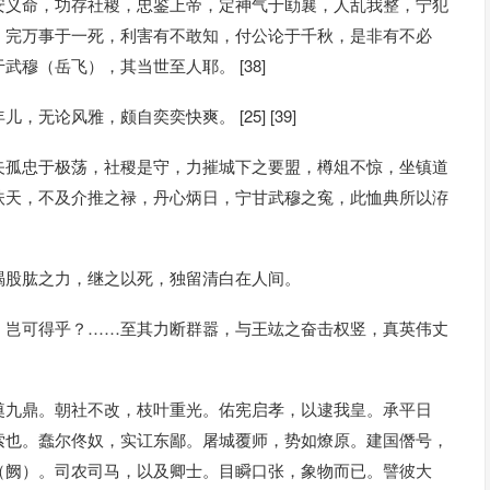
安义命，功存社稷，忠鉴上帝，定神气于劻襄，人乱我整，宁犯
，完万事于一死，利害有不敢知，付公论于千秋，是非有不必
穆（岳飞），其当世至人耶。 [38]
论风雅，颇自奕奕快爽。 [25] [39]
矢孤忠于极荡，社稷是守，力摧城下之要盟，樽俎不惊，坐镇道
扶天，不及介推之禄，丹心炳日，宁甘武穆之寃，此恤典所以洊
竭股肱之力，继之以死，独留清白在人间。
，岂可得乎？……至其力断群嚣，与王竑之奋击权竖，真英伟丈
奠九鼎。朝社不改，枝叶重光。佑宪启孝，以逮我皇。承平日
索也。蠢尔佟奴，实讧东鄙。屠城覆师，势如燎原。建国僭号，
（阙）。司农司马，以及卿士。目瞬口张，象物而已。譬彼大