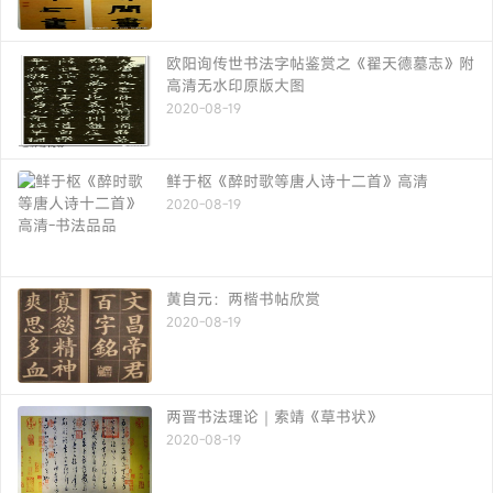
欧阳询传世书法字帖鉴赏之《翟天德墓志》附
高清无水印原版大图
2020-08-19
鲜于枢《醉时歌等唐人诗十二首》高清
2020-08-19
黄自元：两楷书帖欣赏
2020-08-19
两晋书法理论｜索靖《草书状》
2020-08-19