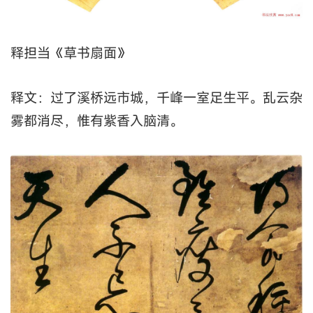
释担当《草书扇面》
释文：过了溪桥远市城，千峰一室足生平。乱云杂
雾都消尽，惟有紫香入脑清。