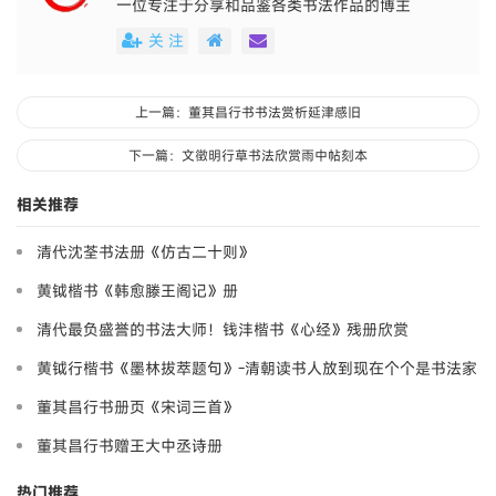
一位专注于分享和品鉴各类书法作品的博主
关 注
上一篇：董其昌行书书法赏析延津感旧
下一篇：文徵明行草书法欣赏雨中帖刻本
相关推荐
清代沈荃书法册《仿古二十则》
黄钺楷书《韩愈滕王阁记》册
清代最负盛誉的书法大师！钱沣楷书《心经》残册欣赏
黄钺行楷书《墨林拔萃题句》-清朝读书人放到现在个个是书法家
董其昌行书册页《宋词三首》
董其昌行书赠王大中丞诗册
热门推荐