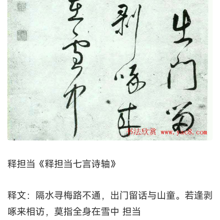
释担当《释担当七言诗轴》
释文：隔水寻梅路不通，出门留话与山童。若逢剥
啄来相访，莫指全身在雪中 担当