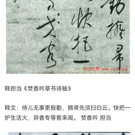
释担当《焚香吟草书诗轴》
释文：侍儿无事更殷勤，拥帚先须扫白云。快把一
炉生活火，异香专等客来闻。 焚香吟 担当