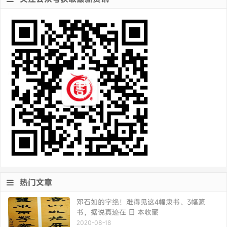
热门文章
邓石如的字绝！难得见这4幅隶书、3幅篆
书，据说真迹在 日 本收藏
2020-08-18