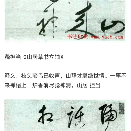
释担当《山居草书立轴》
释文：枝头啼鸟已收声，山静才堪绝世情。一事不
来禅榻上，炉香消尽觉神清。山居 担当