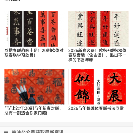
欧楷春联韵味十足！20副欧体对
2026新春必备！欧楷+颜楷双体
联春联学习欣赏！
春联套装（含吉语），贴出不一
样的书香年味
“马”上过年:30副马年新春对联，
2026马年魏碑体春联书法欣赏
总有一副适合你家门楣!
关注公众号获取最新资讯