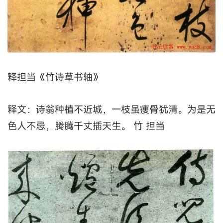
释担当《竹诗草书轴》
释文：诗翁种植不近城，一枝虽瘦骨犹清。为是无
色人不忌，腾腾千丈插天生。 竹 担当