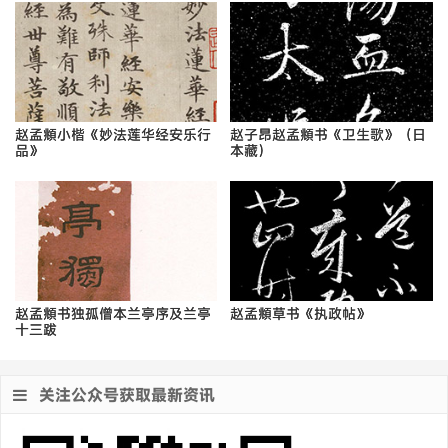
赵孟頫小楷《妙法莲华经安乐行
赵子昂赵孟頫书《卫生歌》（日
品》
本藏）
赵孟頫书独孤僧本兰亭序及兰亭
赵孟頫草书《执政帖》
十三跋
关注公众号获取最新资讯