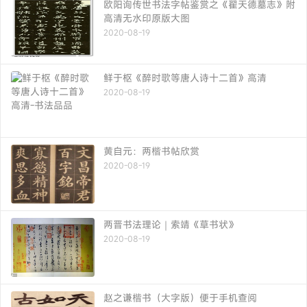
欧阳询传世书法字帖鉴赏之《翟天德墓志》附
高清无水印原版大图
2020-08-19
鲜于枢《醉时歌等唐人诗十二首》高清
2020-08-19
黄自元：两楷书帖欣赏
2020-08-19
两晋书法理论｜索靖《草书状》
2020-08-19
赵之谦楷书（大字版）便于手机查阅