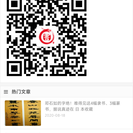
热门文章
邓石如的字绝！难得见这4幅隶书、3幅篆
书，据说真迹在 日 本收藏
2020-08-18