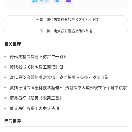
关 注
上一篇：明代唐寅行书欣赏《饮中八仙歌》
下一篇：唐寅行书墨迹七律四首卷
相关推荐
清代沈荃书法册《仿古二十则》
黄钺楷书《韩愈滕王阁记》册
清代最负盛誉的书法大师！钱沣楷书《心经》残册欣赏
黄钺行楷书《墨林拔萃题句》-清朝读书人放到现在个个是书法家
董其昌行书册页《宋词三首》
董其昌行书赠王大中丞诗册
热门推荐