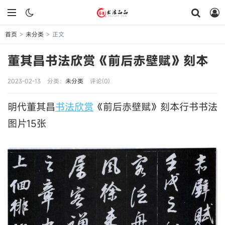
首页
未分类
正文
>
>
董其昌书法欣赏《前后赤壁赋》刻本
2023-02-13
分类：
未分类
评论(0)
明代董其昌
书法欣赏
《前后赤壁赋》刻本行书书法
图片15张