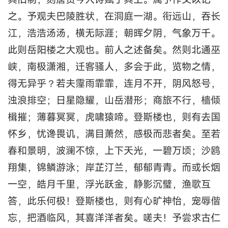
之。予观夫巴陵胜状，在洞庭一湖。衔远山，吞长
江，浩浩汤汤，横无际涯；朝晖夕阴，气象万千。
此则岳阳楼之大观也。前人之述备矣。然则北通巫
峡，南极潇湘，迁客骚人，多会于此，览物之情，
得无异乎？若夫霪雨霏霏，连月不开，阴风怒号，
浊浪排空；日星隐耀，山岳潜形；商旅不行，樯倾
楫摧；薄暮冥冥，虎啸猿啼。登斯楼也，则有去国
怀乡，忧谗畏讥，满目萧然，感极而悲者矣。至若
春和景明，波澜不惊，上下天光，一碧万顷；沙鸥
翔集，锦鳞游泳；岸芷汀兰，郁郁青青。而或长烟
一空，皓月千里，浮光跃金，静影沉璧，渔歌互
答，此乐何极！登斯楼也，则有心旷神怡，宠辱偕
忘，把酒临风，其喜洋洋者矣。嗟夫！予尝求古仁