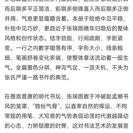
而后期多平正简洁，前期多侧锋直入而后期多正侧
并用、气息更显蕴藉含蓄。本册于险绝中见平稳，
朴拙中见巧妙，更趋近于张瑞图晚年归隐后的整体
风格和创作状态。结字劲挺，行间疏朗，字距紧
密。一行之内數字错落有序，字形大小、线条粗
细、笔画舒卷变化多端，使整体章法流动着一股生
气。全篇墨色分明，神完气足，一派天机，不失为
张氏严谨一路书作的典范。
在推崇晋唐的明代书坛，张瑞图敢于冲破赵孟頫书
风的笼罩，“独标气骨”，以直率自然的挥运、不拘
常规的用笔、大写意的气势表现动荡时代激越躁动
的心态，力矫颓靡的时弊，这对书法艺术的发展是