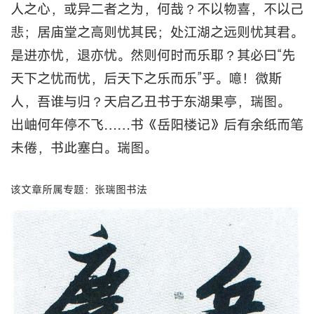
人之心，或异二者之为，何哉？不以物喜，不以己
悲；居庙堂之高则忧其民；处江湖之远则忧其君。
是进亦忧，退亦忧。然则何时而乐耶？其必曰“先
天下之忧而忧，后天下之乐而乐”乎。噫！微斯
人，吾谁与归？天启乙丑书于东湖果亭，瑞图。
出岫何年停不飞……书《岳阳楼记》后有余纸而笔
未倦，书此塞白。瑞图。
该文章所属专题：张瑞图书法