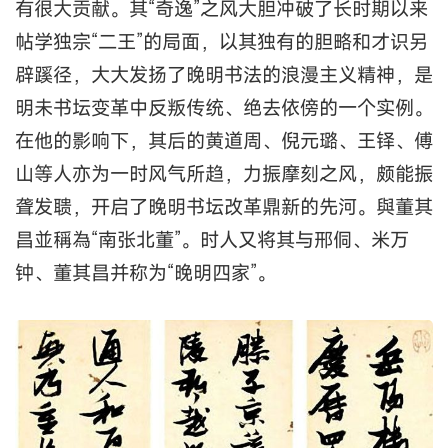
有很大贡献。其“奇逸”之风大胆冲破了长时期以来
帖学独宗“二王”的局面，以其独有的胆略和才识另
辟蹊径，大大发扬了晚明书法的浪漫主义精神，是
明未书坛变革中反叛传统、绝去依傍的一个实例。
在他的影响下，其后的黄道周、倪元璐、王铎、傅
山等人亦为一时风气所趋，力振摩刻之风，颇能振
聋发聩，开启了晚明书坛改革鼎新的先河。與董其
昌並稱為“南张北董”。时人又将其与邢侗、米万
钟、董其昌并称为“晚明四家”。