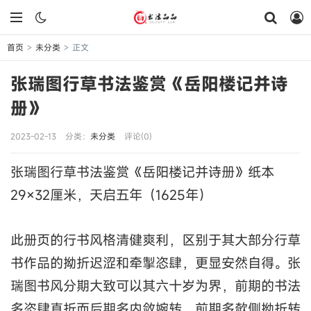
首页
未分类
正文
>
>
张瑞图行草书法鉴赏《岳阳楼记并诗
册》
2023-02-13
分类：
未分类
评论(0)
张瑞图行草书法鉴赏《岳阳楼记并诗册》纸本
29×32厘米，天启五年（1625年）
此册页的行书风格清健爽利，区别于其大部分行草
书作品的拗折迟涩和牵掣恣肆，更显安然自得。张
瑞图书风分期大致可以其六十岁为界，前期的书法
多恣肆直折而后期多内敛婉转，前期多欹侧拗折转