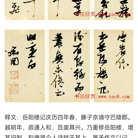
释文：岳阳楼记庆历四年春，滕子京谪守巴陵郡。
越明年，政通人和，百废具兴。乃重修岳阳楼，增
其旧制，刻唐贤今人诗赋于其上。属予作文以记