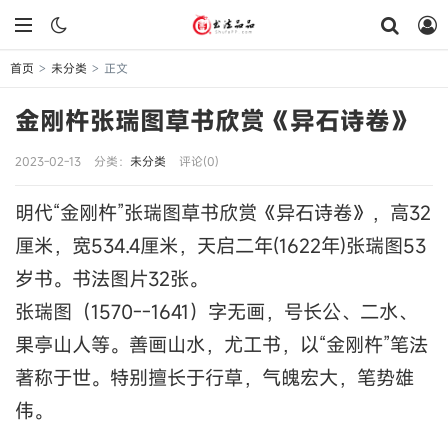
首页
未分类
正文
>
>
金刚杵张瑞图草书欣赏《异石诗卷》
2023-02-13
分类：
未分类
评论(0)
明代“金刚杵”张瑞图草书欣赏《异石诗卷》，高32
厘米，宽534.4厘米，天启二年(1622年)张瑞图53
岁书。书法图片32张。
张瑞图（1570--1641）字无画，号长公、二水、
果亭山人等。善画山水，尤工书，以“金刚杵”笔法
著称于世。特别擅长于行草，气魄宏大，笔势雄
伟。