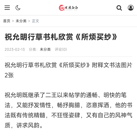
首页
未分类
正文
>
>
祝允明行草书札欣赏《所烦买纱》
2023-02-13
分类：
未分类
评论(0)
祝允明行草书札欣赏《所烦买纱》附释文书法图片
2张
祝允明既继承了二王以来帖学的通畅、明快的笔
法，又能抒发情性，畅抒胸臆，恣意挥洒，他的书
法既有传统精髓，不狂怪姿肆，又有自己的风神气
质，讲求风韵。