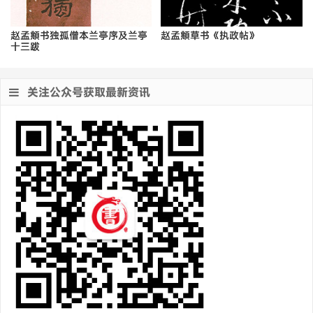
赵孟頫书独孤僧本兰亭序及兰亭
赵孟頫草书《执政帖》
十三跋
关注公众号获取最新资讯