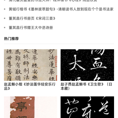
黄钺行楷书《墨林拔萃题句》-清朝读书人放到现在个个是书法家
董其昌行书册页《宋词三首》
董其昌行书赠王大中丞诗册
热门推荐
赵孟頫小楷《妙法莲华经安乐行
赵子昂赵孟頫书《卫生歌》（日
品》
本藏）