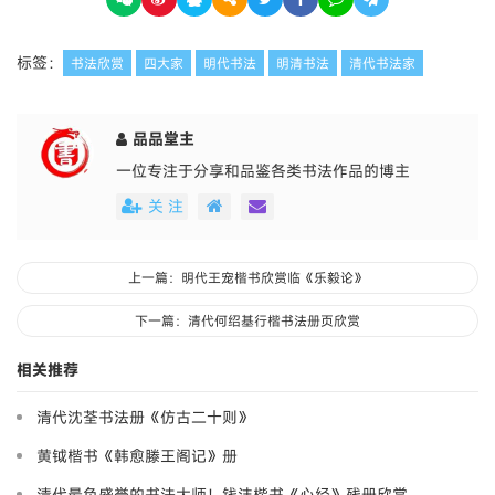
标签：
书法欣赏
四大家
明代书法
明清书法
清代书法家
品品堂主
一位专注于分享和品鉴各类书法作品的博主
关 注
上一篇：明代王宠楷书欣赏临《乐毅论》
下一篇：清代何绍基行楷书法册页欣赏
相关推荐
清代沈荃书法册《仿古二十则》
黄钺楷书《韩愈滕王阁记》册
清代最负盛誉的书法大师！钱沣楷书《心经》残册欣赏