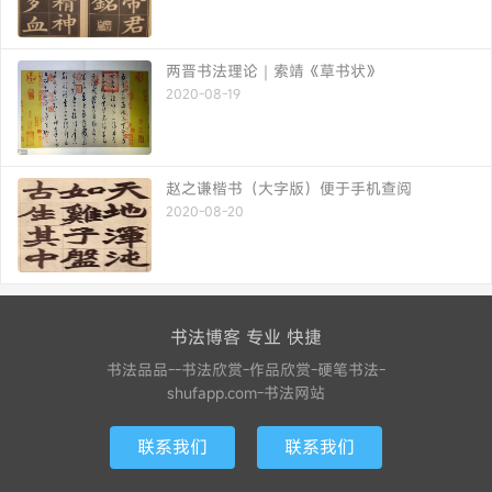
两晋书法理论｜索靖《草书状》
2020-08-19
赵之谦楷书（大字版）便于手机查阅
2020-08-20
书法博客 专业 快捷
书法品品--书法欣赏-作品欣赏-硬笔书法-
shufapp.com-书法网站
联系我们
联系我们