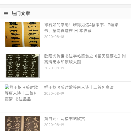
热门文章
邓石如的字绝！难得见这4幅隶书、3幅篆
书，据说真迹在 日 本收藏
2020-08-18
欧阳询传世书法字帖鉴赏之《翟天德墓志》附
高清无水印原版大图
2020-08-19
鲜于枢《醉时歌等唐人诗十二首》高清
2020-08-19
黄自元：两楷书帖欣赏
2020-08-19