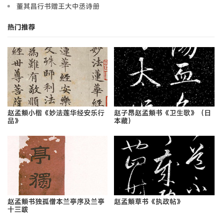
董其昌行书赠王大中丞诗册
热门推荐
赵孟頫小楷《妙法莲华经安乐行
赵子昂赵孟頫书《卫生歌》（日
品》
本藏）
赵孟頫书独孤僧本兰亭序及兰亭
赵孟頫草书《执政帖》
十三跋