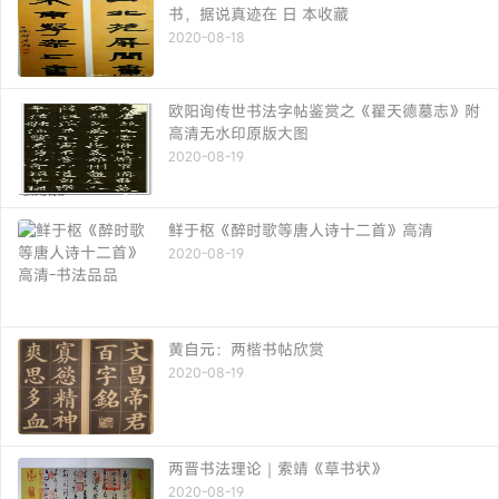
书，据说真迹在 日 本收藏
2020-08-18
欧阳询传世书法字帖鉴赏之《翟天德墓志》附
高清无水印原版大图
2020-08-19
鲜于枢《醉时歌等唐人诗十二首》高清
2020-08-19
黄自元：两楷书帖欣赏
2020-08-19
两晋书法理论｜索靖《草书状》
2020-08-19