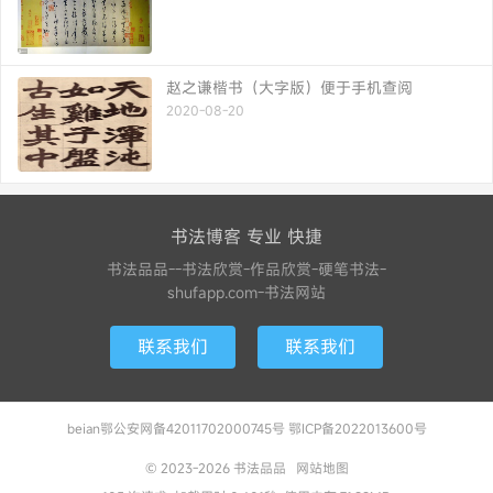
赵之谦楷书（大字版）便于手机查阅
2020-08-20
书法博客 专业 快捷
书法品品--书法欣赏-作品欣赏-硬笔书法-
shufapp.com-书法网站
联系我们
联系我们
beian鄂公安网备42011702000745号 鄂ICP备2022013600号
© 2023-2026
书法品品
网站地图