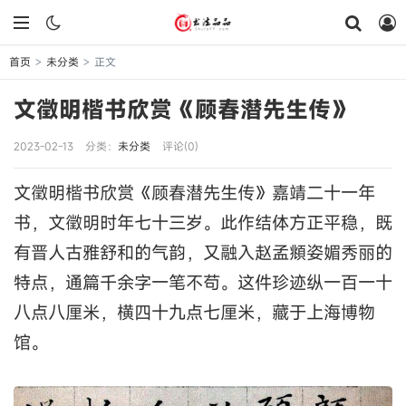
首页
未分类
正文
>
>
文徵明楷书欣赏《顾春潜先生传》
2023-02-13
分类：
未分类
评论(0)
文徵明楷书欣赏《顾春潜先生传》嘉靖二十一年
书，文徵明时年七十三岁。此作结体方正平稳，既
有晋人古雅舒和的气韵，又融入赵孟頫姿媚秀丽的
特点，通篇千余字一笔不苟。这件珍迹纵一百一十
八点八厘米，横四十九点七厘米，藏于上海博物
馆。