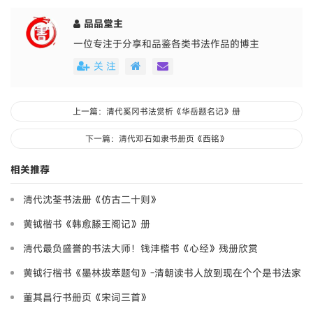
品品堂主
一位专注于分享和品鉴各类书法作品的博主
关 注
上一篇：清代奚冈书法赏析《华岳题名记》册
下一篇：清代邓石如隶书册页《西铭》
相关推荐
清代沈荃书法册《仿古二十则》
黄钺楷书《韩愈滕王阁记》册
清代最负盛誉的书法大师！钱沣楷书《心经》残册欣赏
黄钺行楷书《墨林拔萃题句》-清朝读书人放到现在个个是书法家
董其昌行书册页《宋词三首》