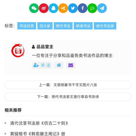
标签：
书法欣赏
四大家
明代书法
明清书法
清代书法家
品品堂主
一位专注于分享和品鉴各类书法作品的博主
关 注
上一篇：文徵明篆书千字文图片八张
下一篇：明代书法家王宠行草自书杂诗
相关推荐
清代沈荃书法册《仿古二十则》
黄钺楷书《韩愈滕王阁记》册