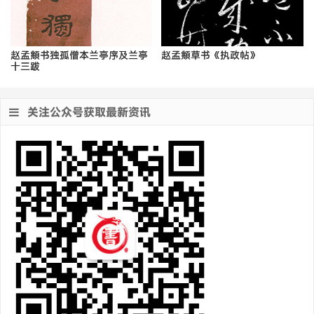
赵孟頫书独孤僧本兰亭序及兰亭
赵孟頫草书《执政帖》
十三跋
关注公众号获取最新资讯