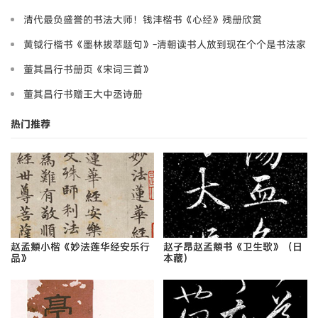
清代最负盛誉的书法大师！钱沣楷书《心经》残册欣赏
黄钺行楷书《墨林拔萃题句》-清朝读书人放到现在个个是书法家
董其昌行书册页《宋词三首》
董其昌行书赠王大中丞诗册
热门推荐
赵孟頫小楷《妙法莲华经安乐行
赵子昂赵孟頫书《卫生歌》（日
品》
本藏）