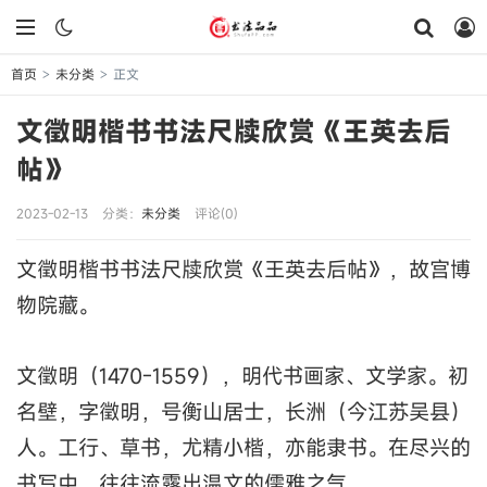
首页
未分类
正文
>
>
文徵明楷书书法尺牍欣赏《王英去后
帖》
2023-02-13
分类：
未分类
评论(0)
文徵明楷书书法尺牍欣赏《王英去后帖》，故宫博
物院藏。
文徵明（1470-1559），明代书画家、文学家。初
名壁，字徵明，号衡山居士，长洲（今江苏吴县）
人。工行、草书，尤精小楷，亦能隶书。在尽兴的
书写中，往往流露出温文的儒雅之气。