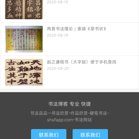
2020-08-19
两晋书法理论｜索靖《草书状》
2020-08-19
赵之谦楷书（大字版）便于手机查阅
2020-08-20
书法博客 专业 快捷
书法品品--书法欣赏-作品欣赏-硬笔书法-
shufapp.com-书法网站
联系我们
联系我们