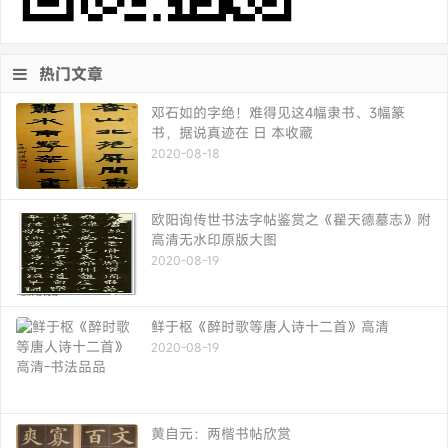
热门文章
邓石如的字绝！难得见这4幅隶书、3幅篆
书，据说真迹在 日 本收藏
2020-08-18
欧阳询传世书法字帖鉴赏之《翟天德墓志》附
高清无水印原版大图
2020-08-19
鲜于枢《醉时歌等唐人诗十二首》高清
2020-08-19
黄自元：两楷书帖欣赏