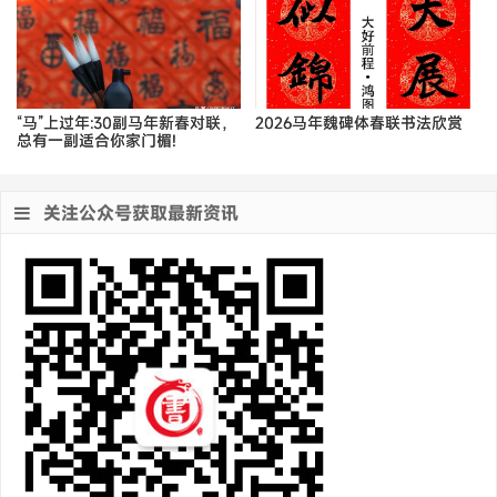
“马”上过年:30副马年新春对联，
2026马年魏碑体春联书法欣赏
总有一副适合你家门楣!
关注公众号获取最新资讯