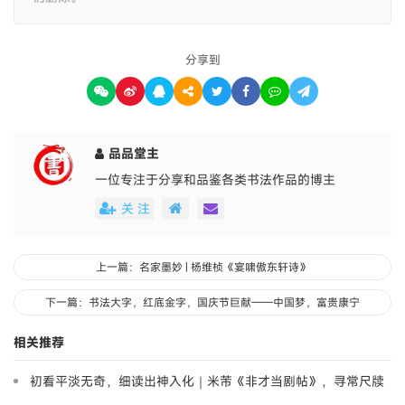
分享到
品品堂主
一位专注于分享和品鉴各类书法作品的博主
关 注
上一篇：名家墨妙 | 杨维桢《宴啸傲东轩诗》
下一篇：书法大字，红底金字，国庆节巨献——中国梦，富贵康宁
相关推荐
初看平淡无奇，细读出神入化｜米芾《非才当剧帖》，寻常尺牍
藏大道