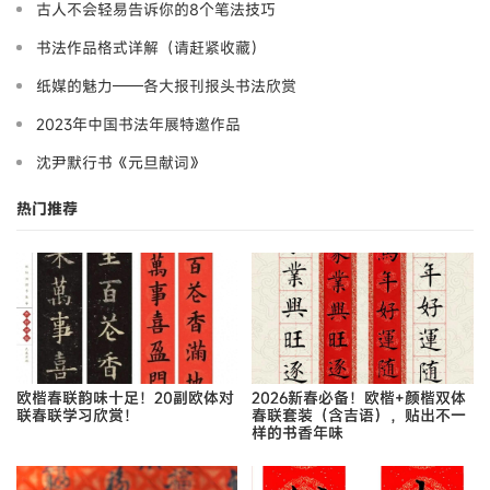
古人不会轻易告诉你的8个笔法技巧
书法作品格式详解（请赶紧收藏）
纸媒的魅力——各大报刊报头书法欣赏
2023年中国书法年展特邀作品
沈尹默行书《元旦献词》
热门推荐
欧楷春联韵味十足！20副欧体对
2026新春必备！欧楷+颜楷双体
联春联学习欣赏！
春联套装（含吉语），贴出不一
样的书香年味