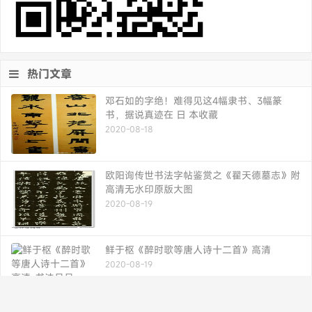
热门文章
邓石如的字绝！难得见这4幅隶书、3幅篆
书，据说真迹在 日 本收藏
2020-08-18
欧阳询传世书法字帖鉴赏之《翟天德墓志》附
高清无水印原版大图
2020-08-19
鲜于枢《醉时歌等唐人诗十二首》高清
2020-08-19