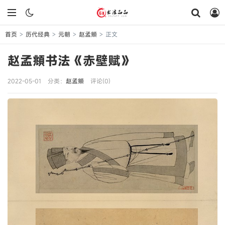
首页
历代经典
元朝
赵孟頫
正文
>
>
>
>
赵孟頫书法《赤壁赋》
2022-05-01
分类：
赵孟頫
评论(0)