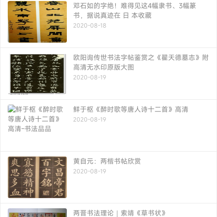
邓石如的字绝！难得见这4幅隶书、3幅篆
书，据说真迹在 日 本收藏
2020-08-18
欧阳询传世书法字帖鉴赏之《翟天德墓志》附
高清无水印原版大图
2020-08-19
鲜于枢《醉时歌等唐人诗十二首》高清
2020-08-19
黄自元：两楷书帖欣赏
2020-08-19
两晋书法理论｜索靖《草书状》