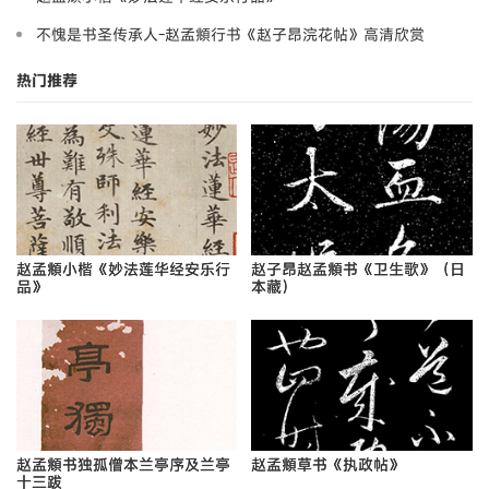
不愧是书圣传承人-赵孟頫行书《赵子昂浣花帖》高清欣赏
热门推荐
赵孟頫小楷《妙法莲华经安乐行
赵子昂赵孟頫书《卫生歌》（日
品》
本藏）
赵孟頫书独孤僧本兰亭序及兰亭
赵孟頫草书《执政帖》
十三跋