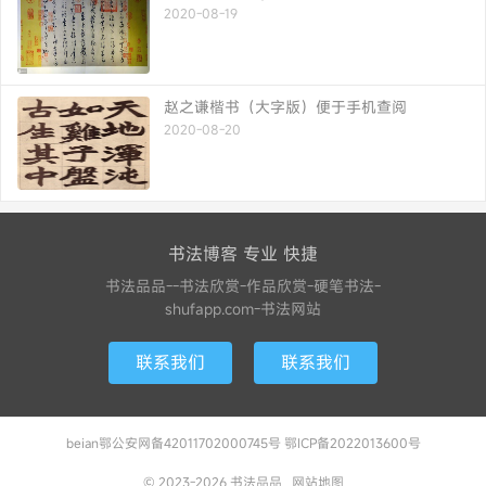
2020-08-19
赵之谦楷书（大字版）便于手机查阅
2020-08-20
书法博客 专业 快捷
书法品品--书法欣赏-作品欣赏-硬笔书法-
shufapp.com-书法网站
联系我们
联系我们
beian鄂公安网备42011702000745号 鄂ICP备2022013600号
© 2023-2026
书法品品
网站地图