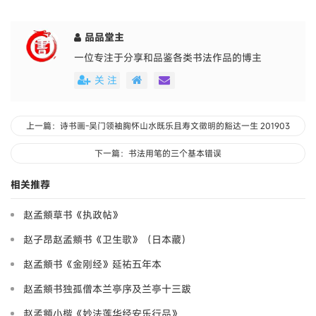
品品堂主
一位专注于分享和品鉴各类书法作品的博主
关 注
上一篇：诗书画-吴门领袖胸怀山水既乐且寿文徵明的豁达一生 201903
下一篇：书法用笔的三个基本错误
相关推荐
赵孟頫草书《执政帖》
赵子昂赵孟頫书《卫生歌》（日本藏）
赵孟頫书《金刚经》延祐五年本
赵孟頫书独孤僧本兰亭序及兰亭十三跋
赵孟頫小楷《妙法莲华经安乐行品》