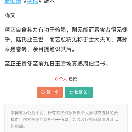
周伯琦
《
字说
》纸本
释文：
精艺自食其力有功于翰墨，则无能而素食者得无愧
乎，陆氏业三世，而艺愈精见称于士大夫间，其孙
奉是卷谒，余目提笔识其后。
至正壬寅冬至前九日玉雪坡真逸周伯温书。
0
个人
已赞
赞一个
收藏 (
0
)
本博客为公益平台，所有书法资源仅供个人学习交流且免费
提供，内容多源自网络公开信息，如涉及版权问题请联系我
们删除。