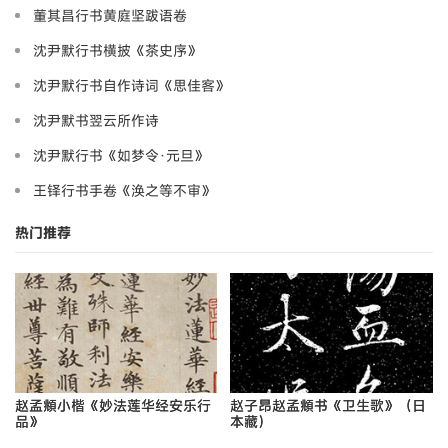
董其昌行书黄庭坚跋语卷
沈尹默行书横披《茶史序》
沈尹默行书自作诗词《思佳客》
沈尹默书翌云所作诗
沈尹默行书《如梦令·元旦》
王铎行书手卷《涣之等不审》
热门推荐
赵孟頫小楷《妙法莲华经安乐行
赵子昂赵孟頫书《卫生歌》（日
品》
本藏）