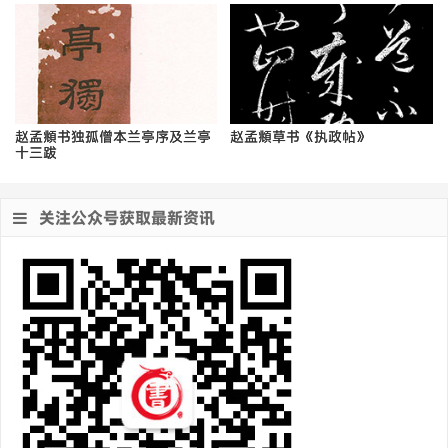
赵孟頫书独孤僧本兰亭序及兰亭
赵孟頫草书《执政帖》
十三跋
关注公众号获取最新资讯