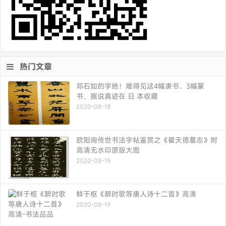
热门文章
邓石如的字绝！难得见这4幅隶书、3幅篆
书，据说真迹在 日 本收藏
2020-08-18
欧阳询传世书法字帖鉴赏之《翟天德墓志》附
高清无水印原版大图
2020-08-19
鲜于枢《醉时歌等唐人诗十二首》高清
2020-08-19