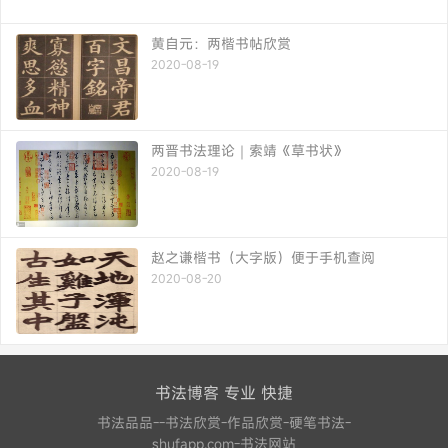
黄自元：两楷书帖欣赏
2020-08-19
两晋书法理论｜索靖《草书状》
2020-08-19
赵之谦楷书（大字版）便于手机查阅
2020-08-20
书法博客 专业 快捷
书法品品--书法欣赏-作品欣赏-硬笔书法-
shufapp.com-书法网站