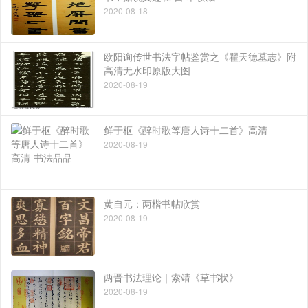
2020-08-18
欧阳询传世书法字帖鉴赏之《翟天德墓志》附
高清无水印原版大图
2020-08-19
鲜于枢《醉时歌等唐人诗十二首》高清
2020-08-19
黄自元：两楷书帖欣赏
2020-08-19
两晋书法理论｜索靖《草书状》
2020-08-19