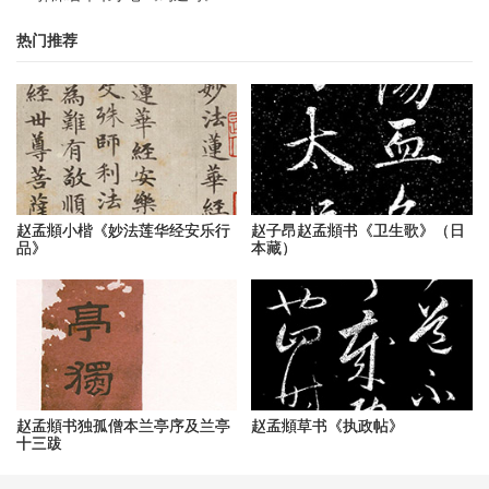
热门推荐
赵孟頫小楷《妙法莲华经安乐行
赵子昂赵孟頫书《卫生歌》（日
品》
本藏）
赵孟頫书独孤僧本兰亭序及兰亭
赵孟頫草书《执政帖》
十三跋