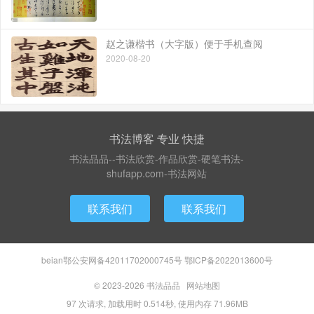
赵之谦楷书（大字版）便于手机查阅
2020-08-20
书法博客 专业 快捷
书法品品--书法欣赏-作品欣赏-硬笔书法-
shufapp.com-书法网站
联系我们
联系我们
beian鄂公安网备42011702000745号 鄂ICP备2022013600号
© 2023-2026
书法品品
网站地图
97 次请求, 加载用时 0.514秒, 使用内存 71.96MB