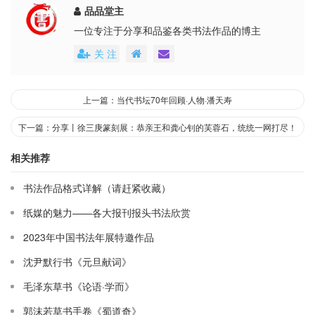
品品堂主
一位专注于分享和品鉴各类书法作品的博主
关 注
上一篇：当代书坛70年回顾·人物·潘天寿
下一篇：分享丨徐三庚篆刻展：恭亲王和龚心钊的芙蓉石，统统一网打尽！
相关推荐
书法作品格式详解（请赶紧收藏）
纸媒的魅力——各大报刊报头书法欣赏
2023年中国书法年展特邀作品
沈尹默行书《元旦献词》
毛泽东草书《论语·学而》
郭沫若草书手卷《蜀道奇》