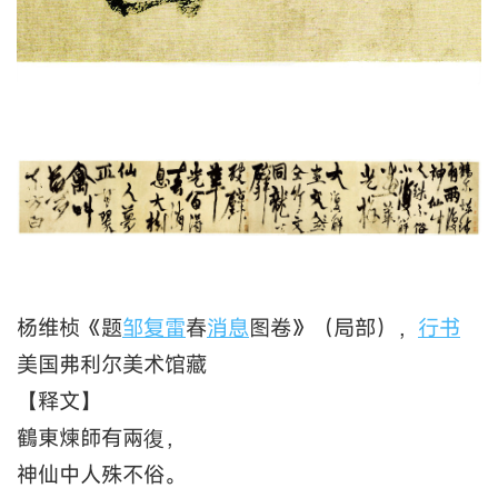
杨维桢《题
邹复雷
春
消息
图卷》（局部），
行书
美国弗利尔美术馆藏
【释文】
鶴東煉師有兩復，
神仙中人殊不俗。