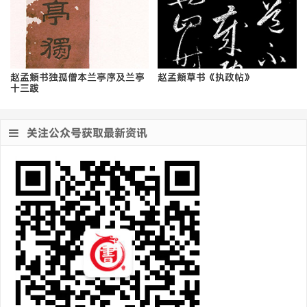
赵孟頫书独孤僧本兰亭序及兰亭
赵孟頫草书《执政帖》
十三跋
关注公众号获取最新资讯