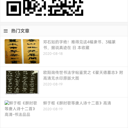
热门文章
邓石如的字绝！难得见这4幅隶书、3幅篆
书，据说真迹在 日 本收藏
2020-08-18
欧阳询传世书法字帖鉴赏之《翟天德墓志》附
高清无水印原版大图
2020-08-19
鲜于枢《醉时歌等唐人诗十二首》高清
2020-08-19