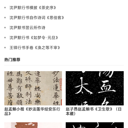
沈尹默行书横披《茶史序》
沈尹默行书自作诗词《思佳客》
沈尹默书翌云所作诗
沈尹默行书《如梦令·元旦》
王铎行书手卷《涣之等不审》
热门推荐
赵孟頫小楷《妙法莲华经安乐行
赵子昂赵孟頫书《卫生歌》（日
品》
本藏）