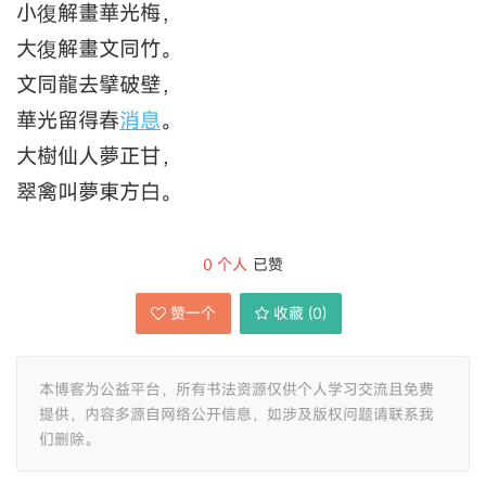
小復解畫華光梅，
大復解畫文同竹。
文同龍去擘破壁，
華光留得春
消息
。
大樹仙人夢正甘，
翠禽叫夢東方白。
0
个人
已赞
赞一个
收藏 (
0
)
本博客为公益平台，所有书法资源仅供个人学习交流且免费
提供，内容多源自网络公开信息，如涉及版权问题请联系我
们删除。