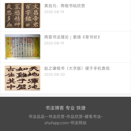
黄自元：两楷书帖欣赏
2020-08-19
两晋书法理论｜索靖《草书状》
2020-08-19
赵之谦楷书（大字版）便于手机查阅
2020-08-20
书法博客 专业 快捷
书法品品--书法欣赏-作品欣赏-硬笔书法-
shufapp.com-书法网站