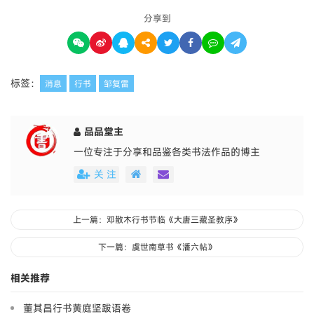
分享到
标签：
消息
行书
邹复雷
品品堂主
一位专注于分享和品鉴各类书法作品的博主
关 注
上一篇：邓散木行书节临《大唐三藏圣教序》
下一篇：虞世南草书《潘六帖》
相关推荐
董其昌行书黄庭坚跋语卷