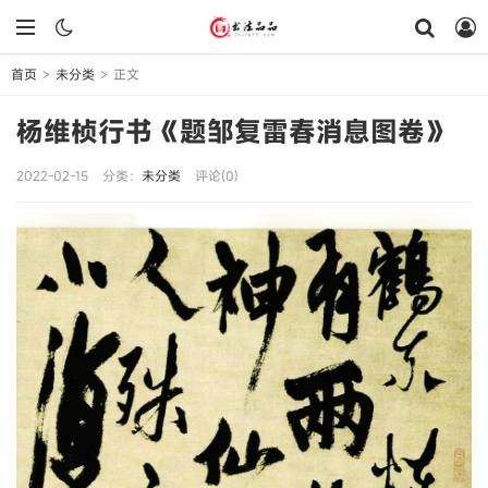
首页
未分类
正文
>
>
杨维桢行书《题邹复雷春消息图卷》
2022-02-15
分类：
未分类
评论(0)