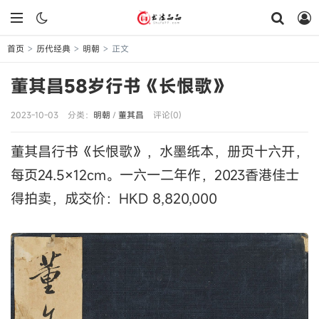
首页
历代经典
明朝
正文
>
>
>
董其昌58岁行书《长恨歌》
2023-10-03
分类：
明朝
/
董其昌
评论(0)
董其昌行书《长恨歌》，水墨纸本，册页十六开，
每页24.5×12cm。一六一二年作，2023香港佳士
得拍卖，成交价：HKD 8,820,000