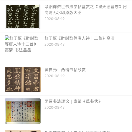
欧阳询传世书法字帖鉴赏之《翟天德墓志》附
高清无水印原版大图
2020-08-19
鲜于枢《醉时歌等唐人诗十二首》高清
2020-08-19
黄自元：两楷书帖欣赏
2020-08-19
两晋书法理论｜索靖《草书状》
2020-08-19