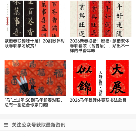
欧楷春联韵味十足！20副欧体对
2026新春必备！欧楷+颜楷双体
联春联学习欣赏！
春联套装（含吉语），贴出不一
样的书香年味
“马”上过年:30副马年新春对联，
2026马年魏碑体春联书法欣赏
总有一副适合你家门楣!
关注公众号获取最新资讯