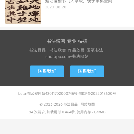
赵之谦楷书（大字版）便于手机查阅
2020-08-20
书法博客 专业 快捷
书法品品--书法欣赏-作品欣赏-硬笔书法-
shufapp.com-书法网站
联系我们
联系我们
beian鄂公安网备42011702000745号 鄂ICP备2022013600号
© 2023-2026
书法品品
网站地图
84 次请求, 加载用时 0.464秒, 使用内存 71.99MB