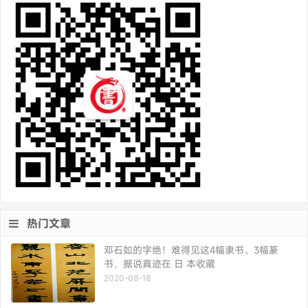
热门文章
邓石如的字绝！难得见这4幅隶书、3幅篆
书，据说真迹在 日 本收藏
2020-08-18