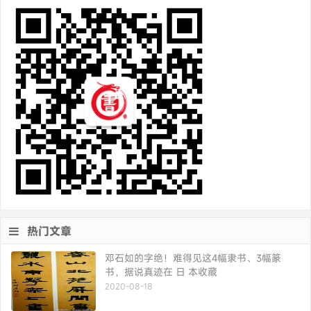
热门文章
邓石如的字绝！难得见这4幅隶书、3幅篆
书，据说真迹在 日 本收藏
2020-08-18