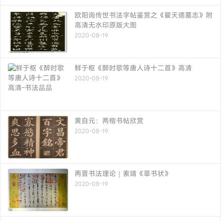
欧阳询传世书法字帖鉴赏之《翟天德墓志》附
高清无水印原版大图
2020-08-19
鲜于枢《醉时歌等唐人诗十二首》高清
2020-08-19
黄自元：两楷书帖欣赏
2020-08-19
两晋书法理论｜索靖《草书状》
2020-08-19