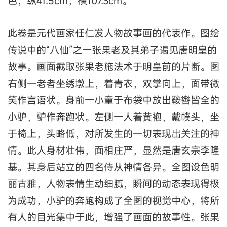
色，纵41.5cm，横107.3cm。
此卷是元代画家任仁发人物故事画的代表作。图绘
传说中的“八仙”之一张果老及其弟子谒见唐明皇的
故事。画面截取张果老施法术于明皇前的片断。图
右侧一老者坐绣墩上，着青衣，双掌向上，面带微
笑作言语状。身前一小童于布袋中放出鞍辔皆全的
小驴，驴作奔跑状。左侧一人着黄袍，戴幞头，坐
于椅上，头略低，对所发生的一切表现出关注的神
情。此人身材壮伟，面相庄严，显然是唐玄宗李隆
基。其身后站立的四名侍从神情各异。全图设色明
丽古雅，人物表情生动细腻，瞬间的动态表现得极
为成功，小驴的奔跑构成了全图的视觉中心，将所
有人的目光集中于此，增强了画面的故事性。张果