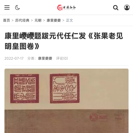
首页
历代经典
元朝
康里夔夔
正文
>
>
>
>
康里巎巎题跋元代任仁发《张果老见
明皇图卷》
2022-07-17
分类：
康里夔夔
评论(0)