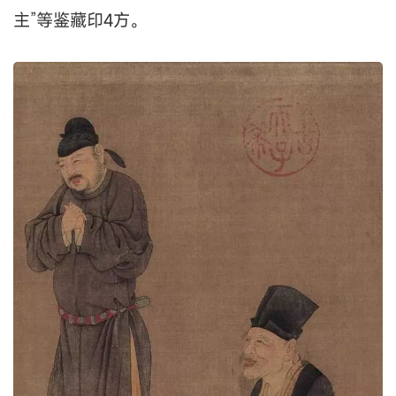
主”等鉴藏印4方。