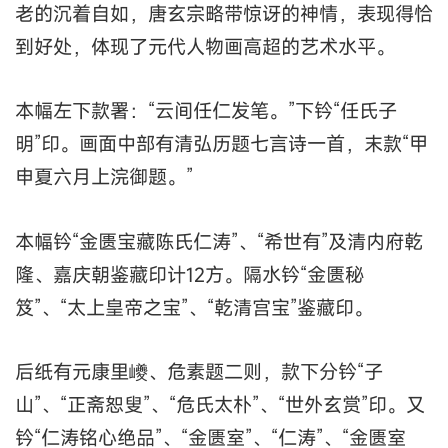
老的沉着自如，唐玄宗略带惊讶的神情，表现得恰
到好处，体现了元代人物画高超的艺术水平。
本幅左下款署：“云间任仁发笔。”下钤“任氏子
明”印。画面中部有清弘历题七言诗一首，末款“甲
申夏六月上浣御题。”
本幅钤“金匮宝藏陈氏仁涛”、“希世有”及清内府乾
隆、嘉庆朝鉴藏印计12方。隔水钤“金匮秘
笈”、“太上皇帝之宝”、“乾清宫宝”鉴藏印。
后纸有元康里巙、危素题二则，款下分钤“子
山”、“正斋恕叟”、“危氏太朴”、“世外玄赏”印。又
钤“仁涛铭心绝品”、“金匮室”、“仁涛”、“金匮室