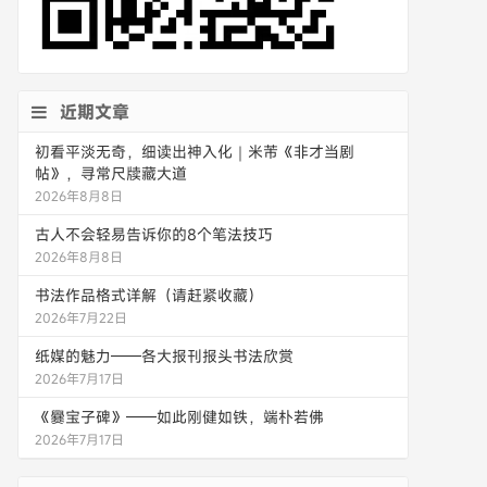
近期文章
初看平淡无奇，细读出神入化｜米芾《非才当剧
帖》，寻常尺牍藏大道
2026年8月8日
古人不会轻易告诉你的8个笔法技巧
2026年8月8日
书法作品格式详解（请赶紧收藏）
2026年7月22日
纸媒的魅力——各大报刊报头书法欣赏
2026年7月17日
《爨宝子碑》——如此刚健如铁，端朴若佛
2026年7月17日