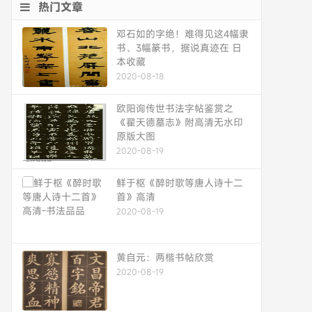
热门文章
邓石如的字绝！难得见这4幅隶
书、3幅篆书，据说真迹在 日
本收藏
2020-08-18
欧阳询传世书法字帖鉴赏之
《翟天德墓志》附高清无水印
原版大图
2020-08-19
鲜于枢《醉时歌等唐人诗十二
首》高清
2020-08-19
黄自元：两楷书帖欣赏
2020-08-19