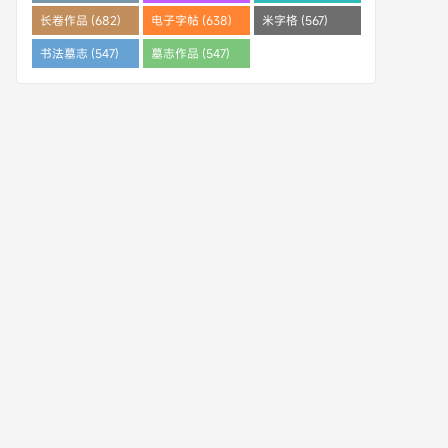
(682)
长卷作品 (682)
电子字帖 (638)
米字格 (567)
书法墓志 (547)
墓志作品 (547)