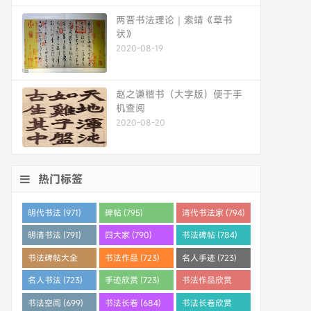
两晋书法理论｜索靖《草书
状》
2020-08-19
赵之谦楷书（大字版）便于手
机查阅
2020-08-20
热门标签
明代书法 (971)
碑帖 (795)
清代书法家 (794)
明清书法 (791)
四大家 (790)
书法碑帖 (784)
书法碑帖大全
书法作品 (723)
名人手迹 (723)
(784)
名人书法 (723)
手迹欣赏 (723)
书法作品欣赏
(710)
书法空间 (699)
书法长卷 (684)
书法长卷欣赏