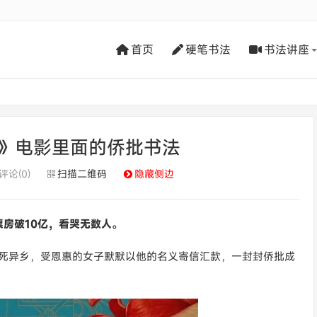
首页
硬笔书法
书法讲座
》电影里面的侨批书法
评论(0)
扫描二维码
隐藏侧边
票房破10亿，看哭无数人。
客死异乡，受恩惠的女子默默以他的名义寄信汇款，一封封侨批成