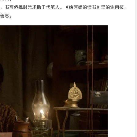
，书写侨批时常求助于代笔人。《给阿嬷的情书》里的谢南枝，
善念。