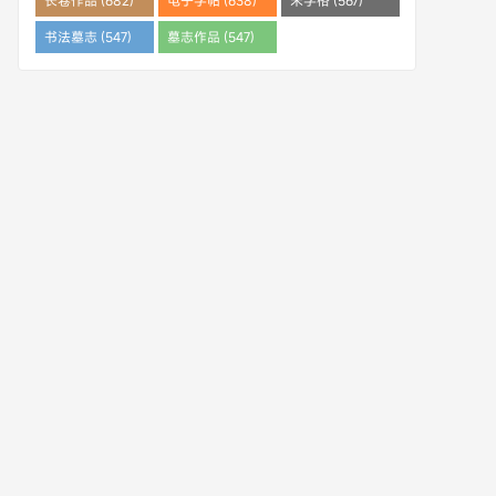
长卷作品 (682)
电子字帖 (638)
米字格 (567)
书法墓志 (547)
墓志作品 (547)