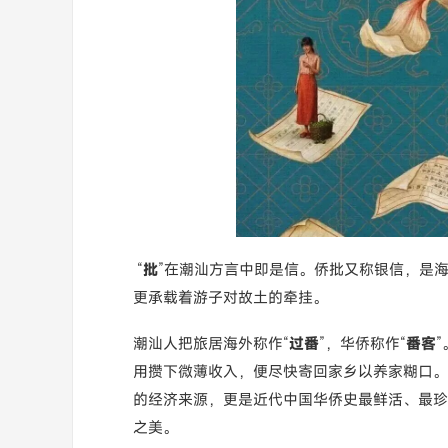
“
批
”在潮汕方言中即是信。侨批又称
银信
，是
更承载着游子对故土的牵挂。
潮汕人把旅居海外称作“
过番
”，华侨称作“
番客
”
用攒下微薄收入，便尽快寄回家乡以养家糊口。
的经济来源，更是近代中国华侨史最鲜活、最珍
之美。