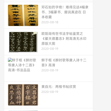
邓石如的字绝！难得见这4幅隶
书、3幅篆书，据说真迹在 日
本收藏
2020-08-18
欧阳询传世书法字帖鉴赏之
《翟天德墓志》附高清无水印
原版大图
2020-08-19
鲜于枢《醉时歌等唐人诗十二
首》高清
2020-08-19
黄自元：两楷书帖欣赏
2020-08-19