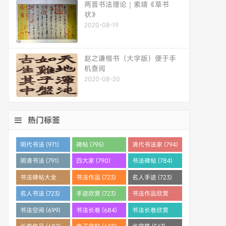
两晋书法理论｜索靖《草书
状》
2020-08-19
赵之谦楷书（大字版）便于手
机查阅
2020-08-20
热门标签
明代书法 (971)
碑帖 (795)
清代书法家 (794)
明清书法 (791)
四大家 (790)
书法碑帖 (784)
书法碑帖大全
书法作品 (723)
名人手迹 (723)
(784)
名人书法 (723)
手迹欣赏 (723)
书法作品欣赏
(710)
书法空间 (699)
书法长卷 (684)
书法长卷欣赏
(682)