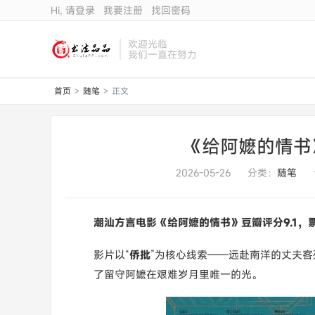
Hi, 请登录
我要注册
找回密码
欢迎光临
我们一直在努力
首页
随笔
正文
>
>
《给阿嬷的情书
2026-05-26
分类：
随笔
潮汕方言电影《给阿嬷的情书》豆瓣评分9.1，
影片以“
侨批
”为核心线索——远赴南洋的丈夫
了留守阿嬷在艰难岁月里唯一的光。