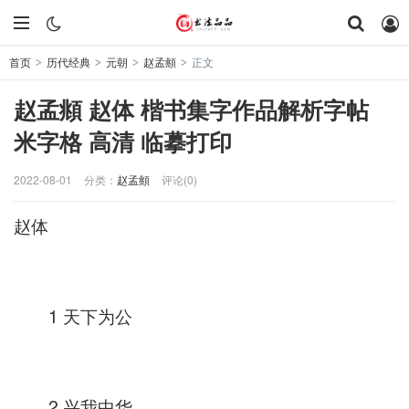
首页
历代经典
元朝
赵孟頫
正文
>
>
>
>
赵孟頫 赵体 楷书集字作品解析字帖
米字格 高清 临摹打印
2022-08-01
分类：
赵孟頫
评论(0)
赵体
1 天下为公
2 兴我中华