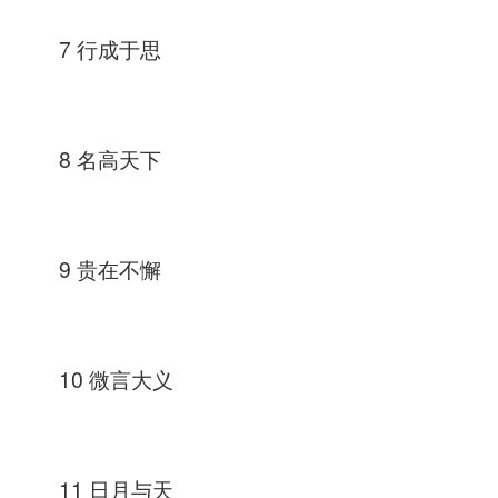
7 行成于思
8 名高天下
9 贵在不懈
10 微言大义
11 日月与天