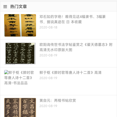
热门文章
邓石如的字绝！难得见这4幅隶书、3幅篆
书，据说真迹在 日 本收藏
2020-08-18
欧阳询传世书法字帖鉴赏之《翟天德墓志》附
高清无水印原版大图
2020-08-19
鲜于枢《醉时歌等唐人诗十二首》高清
2020-08-19
黄自元：两楷书帖欣赏
2020-08-19