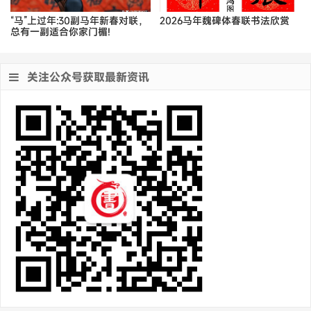
“马”上过年:30副马年新春对联，
2026马年魏碑体春联书法欣赏
总有一副适合你家门楣!
关注公众号获取最新资讯