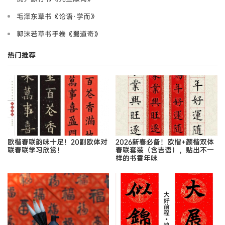
毛泽东草书《论语·学而》
郭沫若草书手卷《蜀道奇》
热门推荐
欧楷春联韵味十足！20副欧体对
2026新春必备！欧楷+颜楷双体
联春联学习欣赏！
春联套装（含吉语），贴出不一
样的书香年味