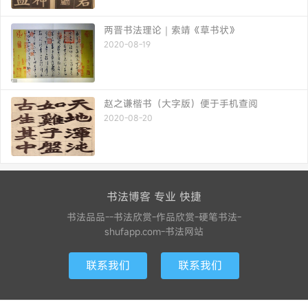
两晋书法理论｜索靖《草书状》
2020-08-19
赵之谦楷书（大字版）便于手机查阅
2020-08-20
书法博客 专业 快捷
书法品品--书法欣赏-作品欣赏-硬笔书法-
shufapp.com-书法网站
联系我们
联系我们