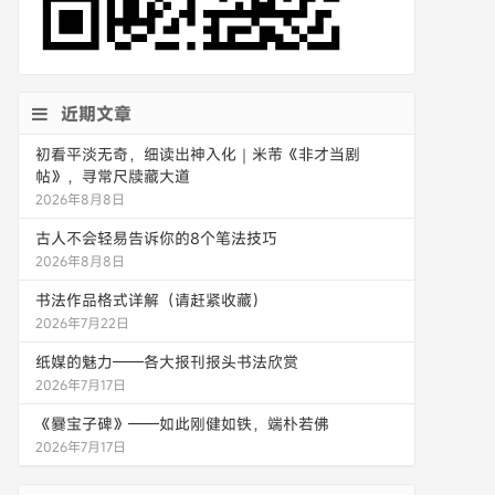
近期文章
初看平淡无奇，细读出神入化｜米芾《非才当剧
帖》，寻常尺牍藏大道
2026年8月8日
古人不会轻易告诉你的8个笔法技巧
2026年8月8日
书法作品格式详解（请赶紧收藏）
2026年7月22日
纸媒的魅力——各大报刊报头书法欣赏
2026年7月17日
《爨宝子碑》——如此刚健如铁，端朴若佛
2026年7月17日