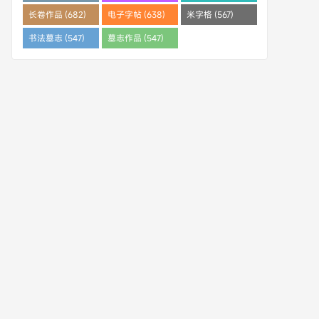
(682)
长卷作品 (682)
电子字帖 (638)
米字格 (567)
书法墓志 (547)
墓志作品 (547)