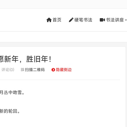
首页
硬笔书法
书法讲座
：愿新年，胜旧年！
评论(0)
扫描二维码
隐藏侧边
月丛中吻雪。
新的轮回。