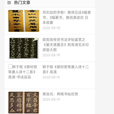
热门文章
邓石如的字绝！难得见这4幅隶
书、3幅篆书，据说真迹在 日
本收藏
2020-08-18
欧阳询传世书法字帖鉴赏之
《翟天德墓志》附高清无水印
原版大图
2020-08-19
鲜于枢《醉时歌等唐人诗十二
首》高清
2020-08-19
黄自元：两楷书帖欣赏
2020-08-19