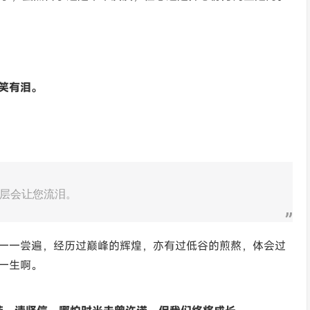
笑有泪。
层会让您流泪。
一一尝遍，经历过巅峰的辉煌，亦有过低谷的煎熬，体会过
一生啊。