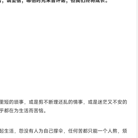
痛苦，请坚信，哪怕时光未曾许诺，但我们终将成长。
里短的琐事，或是剪不断理还乱的情事，或是迷茫又不安的
乎都在为生活而苦恼。
起生活，怨没有人为自己撑伞，任何苦都只能一个人熬，烦