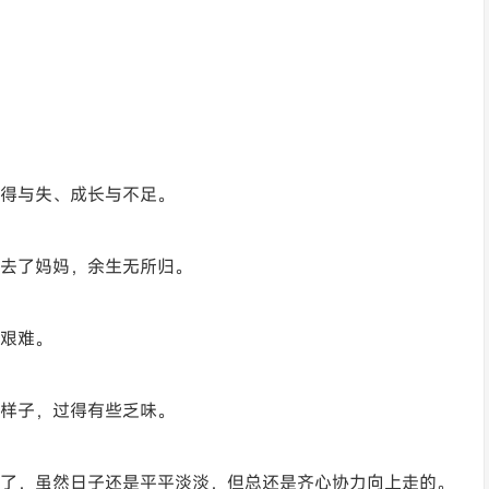
的得与失、成长与不足。
失去了妈妈，余生无所归。
是艰难。
老样子，过得有些乏味。
来了，虽然日子还是平平淡淡，但总还是齐心协力向上走的。