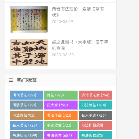
两晋书法理论｜索靖《草书
状》
2020-08-19
赵之谦楷书（大字版）便于手
机查阅
2020-08-20
热门标签
明代书法 (971)
碑帖 (795)
清代书法家 (794)
明清书法 (791)
四大家 (790)
书法碑帖 (784)
书法碑帖大全
书法作品 (723)
名人手迹 (723)
(784)
名人书法 (723)
手迹欣赏 (723)
书法作品欣赏
(710)
书法空间 (699)
书法长卷 (684)
书法长卷欣赏