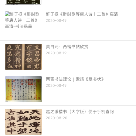
鲜于枢《醉时歌等唐人诗十二首》高清
2020-08-19
黄自元：两楷书帖欣赏
2020-08-19
两晋书法理论｜索靖《草书状》
2020-08-19
赵之谦楷书（大字版）便于手机查阅
2020-08-20