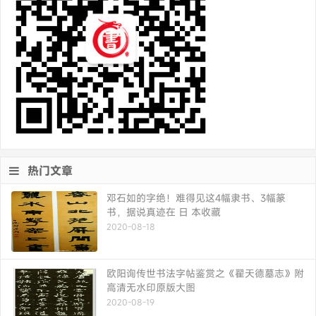
热门文章
邓石如的字绝！难得见这4幅隶书、3幅篆
书，据说真迹在 日 本收藏
2020-08-18
欧阳询传世书法字帖鉴赏之《翟天德墓志》附
高清无水印原版大图
2020-08-19