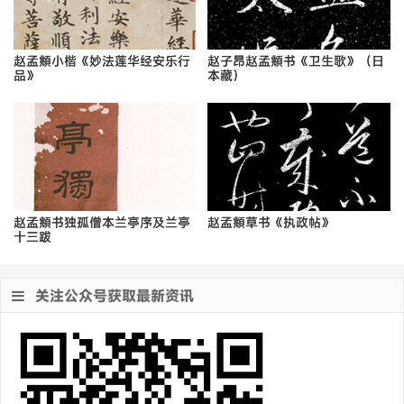
赵孟頫小楷《妙法莲华经安乐行
赵子昂赵孟頫书《卫生歌》（日
品》
本藏）
赵孟頫书独孤僧本兰亭序及兰亭
赵孟頫草书《执政帖》
十三跋
关注公众号获取最新资讯