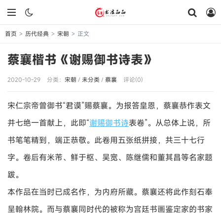
首页
历代经典
宋朝
正文
>
>
>
蔡襄楷书《谢赐御书诗表》
2020-10-29
分类：
宋朝
/
未分类
/
蔡襄
评论(0)
宋仁宗帝曾御书“君谟”赐蔡襄。为报答皇恩，蔡襄恭作表文
并七绝一首献上，此即“
谢赐御书诗
表卷”。从总体上说，所
书笔笔精到，端正恭敬。此卷用五张纸拼接，共三十七行
字。卷后有米芾、鲜于枢、吴宽、陈继儒和董其昌等名家题
跋。
本作品在当时已成名作，为内府所藏。蔡襄还将此作刻石奉
呈翰林院。而与蔡襄同时代的被称为宫廷书画鉴定家的书家