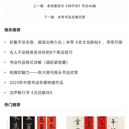
上一篇：老顽童启功《自作诗》书法46幅
下一篇：米芾书法全集欣赏
相关推荐
初看平淡无奇，细读出神入化｜米芾《非才当剧帖》，寻常尺牍
藏大道
古人不会轻易告诉你的8个笔法技巧
书法作品格式详解（请赶紧收藏）
纸媒的魅力——各大报刊报头书法欣赏
2023年中国书法年展特邀作品
沈尹默行书《元旦献词》
热门推荐