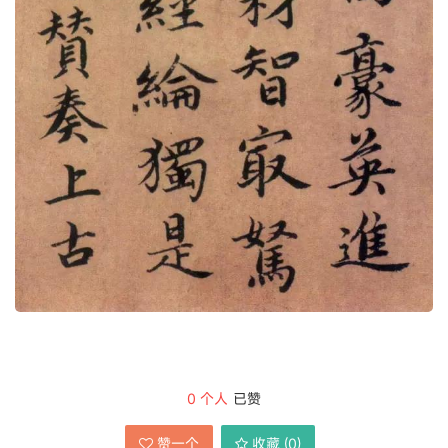
0
个人
已赞
赞一个
收藏 (
0
)