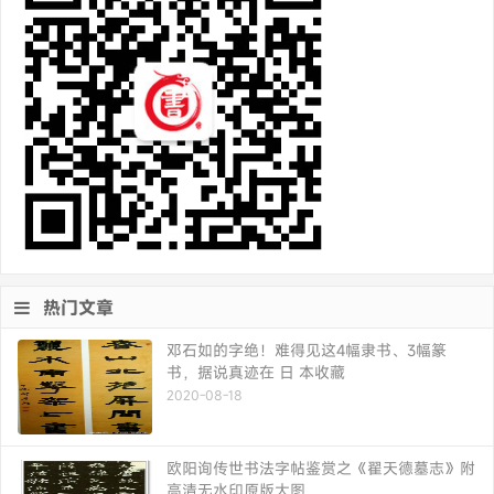
热门文章
邓石如的字绝！难得见这4幅隶书、3幅篆
书，据说真迹在 日 本收藏
2020-08-18
欧阳询传世书法字帖鉴赏之《翟天德墓志》附
高清无水印原版大图