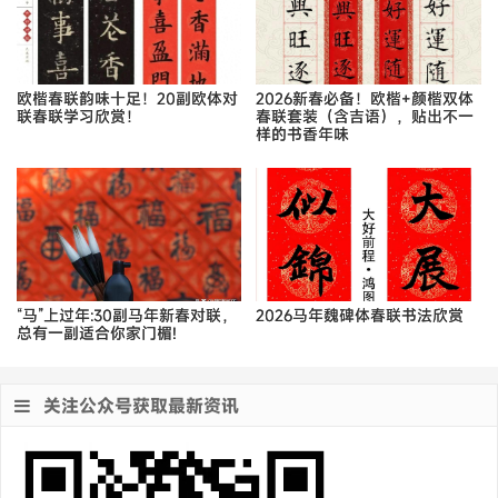
欧楷春联韵味十足！20副欧体对
2026新春必备！欧楷+颜楷双体
联春联学习欣赏！
春联套装（含吉语），贴出不一
样的书香年味
“马”上过年:30副马年新春对联，
2026马年魏碑体春联书法欣赏
总有一副适合你家门楣!
关注公众号获取最新资讯