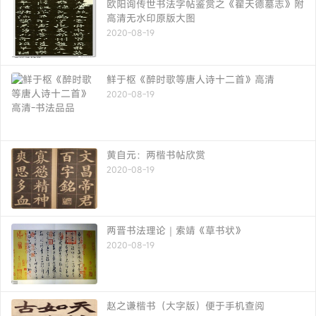
欧阳询传世书法字帖鉴赏之《翟天德墓志》附
高清无水印原版大图
2020-08-19
鲜于枢《醉时歌等唐人诗十二首》高清
2020-08-19
黄自元：两楷书帖欣赏
2020-08-19
两晋书法理论｜索靖《草书状》
2020-08-19
赵之谦楷书（大字版）便于手机查阅