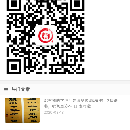
热门文章
邓石如的字绝！难得见这4幅隶书、3幅篆
书，据说真迹在 日 本收藏
2020-08-18