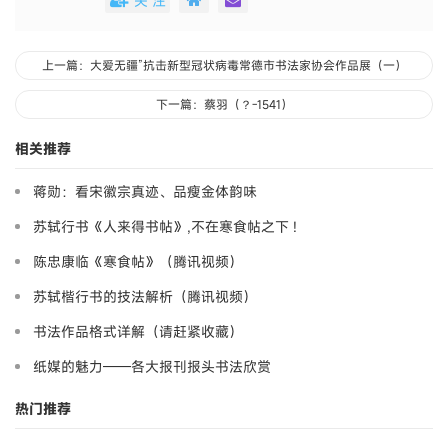
关 注
上一篇：大爱无疆”抗击新型冠状病毒常德市书法家协会作品展（一）
下一篇：蔡羽（？-1541）
相关推荐
蒋勋：看宋徽宗真迹、品瘦金体韵味
苏轼行书《人来得书帖》,不在寒食帖之下 !
陈忠康临《寒食帖》（腾讯视频）
苏轼楷行书的技法解析（腾讯视频）
书法作品格式详解（请赶紧收藏）
纸媒的魅力——各大报刊报头书法欣赏
热门推荐