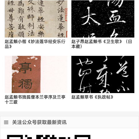
赵孟頫小楷《妙法莲华经安乐行
赵子昂赵孟頫书《卫生歌》（日
品》
本藏）
赵孟頫书独孤僧本兰亭序及兰亭
赵孟頫草书《执政帖》
十三跋
关注公众号获取最新资讯