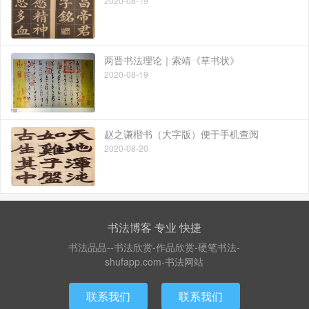
2020-08-19
两晋书法理论｜索靖《草书状》
2020-08-19
赵之谦楷书（大字版）便于手机查阅
2020-08-20
书法博客 专业 快捷
书法品品--书法欣赏-作品欣赏-硬笔书法-
shufapp.com-书法网站
联系我们
联系我们