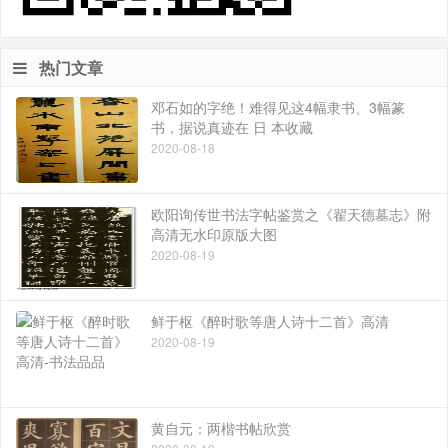
热门文章
邓石如的字绝！难得见这4幅隶书、3幅篆
书，据说真迹在 日 本收藏
2020-08-18
欧阳询传世书法字帖鉴赏之《翟天德墓志》附
高清无水印原版大图
2020-08-19
鲜于枢《醉时歌等唐人诗十二首》高清
2020-08-19
黄自元：两楷书帖欣赏