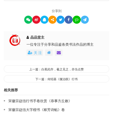
分享到
品品堂主
一位专注于分享和品鉴各类书法作品的博主
关 注
上一篇：白蕉此作，羲之见之，亦当点赞
下一篇：何绍基《偃泊联》行书
相关推荐
宋徽宗赵佶行书手卷欣赏《恭事方丘敕》
宋徽宗赵佶大字楷书《秾芳诗帖》卷