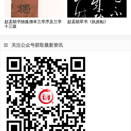
赵孟頫书独孤僧本兰亭序及兰亭
赵孟頫草书《执政帖》
十三跋
关注公众号获取最新资讯