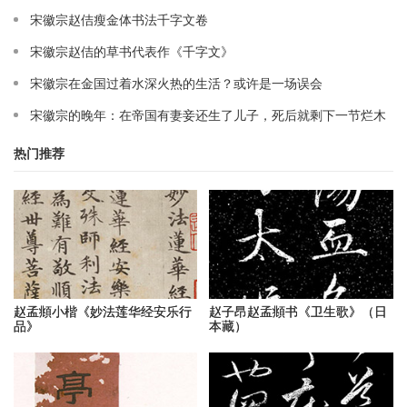
宋徽宗赵佶瘦金体书法千字文卷
宋徽宗赵佶的草书代表作《千字文》
宋徽宗在金国过着水深火热的生活？或许是一场误会
宋徽宗的晚年：在帝国有妻妾还生了儿子，死后就剩下一节烂木
头
热门推荐
赵孟頫小楷《妙法莲华经安乐行
赵子昂赵孟頫书《卫生歌》（日
品》
本藏）