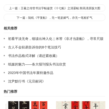
上一篇：王羲之传世书法字帖鉴赏《十七帖》之清晏帖 附高清原版大图
下一篇：陆机《平复帖》，无一笔姿媚气，亦无一笔粗犷气
相关推荐
初看平淡无奇，细读出神入化｜米芾《非才当剧帖》，寻常尺牍
藏大道
古人不会轻易告诉你的8个笔法技巧
书法作品格式详解（请赶紧收藏）
纸媒的魅力——各大报刊报头书法欣赏
2023年中国书法年展特邀作品
沈尹默行书《元旦献词》
热门推荐