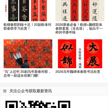
欧楷春联韵味十足！20副欧体对
2026新春必备！欧楷+颜楷双体
联春联学习欣赏！
春联套装（含吉语），贴出不一
样的书香年味
“马”上过年:30副马年新春对联，
2026马年魏碑体春联书法欣赏
总有一副适合你家门楣!
关注公众号获取最新资讯