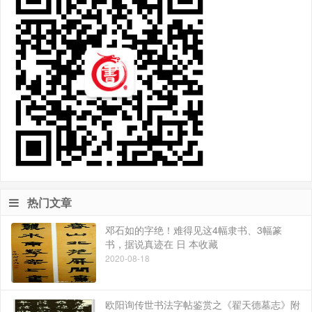
热门文章
邓石如的字绝！难得见这4幅隶书、3幅篆
书，据说真迹在 日 本收藏
2020-08-18
欧阳询传世书法字帖鉴赏之《翟天德墓志》附