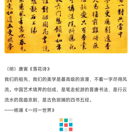
（南宋）文天祥《谢昌元〈座右自警辞〉卷》
唐代楷书大多与政治历史息息相关，或是奉诏立碑书石，都
有特殊纪念意义。宋代名帖更多是个人生活兴之所至的文稿
诗词札记，更接近东晋文人的书翰手札，书法回归到平淡天
真自在的真性情流露，远离政治，也远离历史，没有伟大的