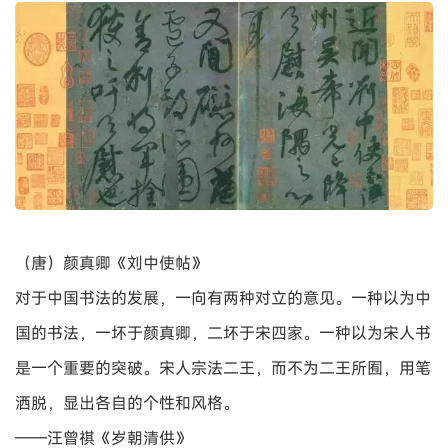
（隋）智永《千字文》
吾之厌者有三，诗人之诗，书法家之书法及料理人之料理。
——江川澜《夏目漱石的百合》
（唐）颜真卿《祭侄文稿》
胡兰成晚年给朱天文写信，谈到书法：“书法与能乐及剑道
等同，必有师承。中国清末以来的大书法家有
康有为
、李
徐、马一浮、李叔同、吴昌硕、郑孝胥等几位，及我的先师
周承德先师。”