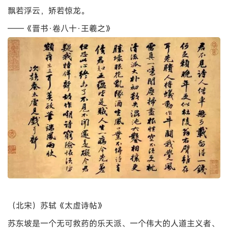
飘若浮云，矫若惊龙。
——《晋书·卷八十·王羲之》
（北宋）苏轼《太虚诗帖》
苏东坡是一个无可救药的乐天派、一个伟大的人道主义者、