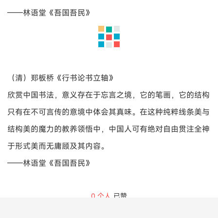
东晋·卫夫人
晋时有位女书家，世称卫夫人，王羲之尝师事之，她在论述
书法时这样说：善笔力者多骨，不善笔力者多肉。多骨微肉
者谓之筋书，多肉微骨者谓之墨猪。多力丰筋者圣，无力无
筋者病。
——林语堂《吾国吾民》