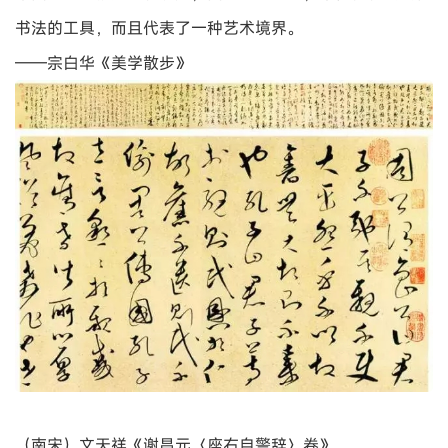
（南宋）赵佶《欲借风霜二诗帖》
中国文明最高尚者不在画，画之上有书法，书法之上有诗
词，诗词之上有音乐，音乐之上有中国先圣的哲理。那是老
庄、禅、《易》、儒。固尚欲画高，当有以上四重之修养才
能高。了无中国文明自尊心者与此无缘，勿与论者。
——李苦禅