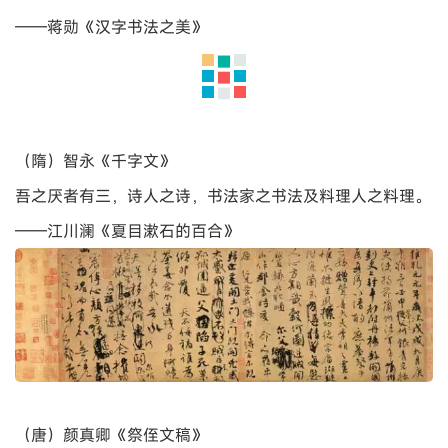
（元）赵孟頫《秋深帖》（局部）
或许，赵孟頫代表了一种心灵与外在现实两相矛盾下妥协的
圆融。喜欢他的书法，称赞这“圆融”；不喜欢他的书法，也
常以这“圆融”解释他一路委曲求全的“姿媚”。
——蒋勋《汉字书法之美》