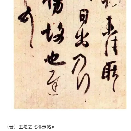
（晋）王羲之《得示帖》