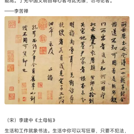
（五代）杨凝式《韭花帖》
“诗书画三绝”第一个在作品上集大成的人物，应该是赵孟
頫。赵孟頫具体说出：画奇石用了书法上的“飞白”皴擦，画
枯木用了古篆字的笔触，画墨竹需要了解精通写字的“永字
八法”。赵孟頫重新界定了“书画同源”这一古老成语的全新理
解，也清楚昭告了新文人美学以书法主导绘画的精神实质。
——蒋勋《汉字书法之美》