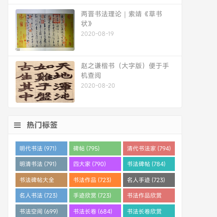
两晋书法理论｜索靖《草书
状》
2020-08-19
赵之谦楷书（大字版）便于手
机查阅
2020-08-20
热门标签
明代书法 (971)
碑帖 (795)
清代书法家 (794)
明清书法 (791)
四大家 (790)
书法碑帖 (784)
书法碑帖大全
书法作品 (723)
名人手迹 (723)
(784)
名人书法 (723)
手迹欣赏 (723)
书法作品欣赏
(710)
书法空间 (699)
书法长卷 (684)
书法长卷欣赏