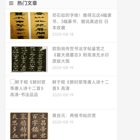
热门文章
邓石如的字绝！难得见这4幅隶
书、3幅篆书，据说真迹在 日
本收藏
2020-08-18
欧阳询传世书法字帖鉴赏之
《翟天德墓志》附高清无水印
原版大图
2020-08-19
鲜于枢《醉时歌等唐人诗十二
首》高清
2020-08-19
黄自元：两楷书帖欣赏
2020-08-19