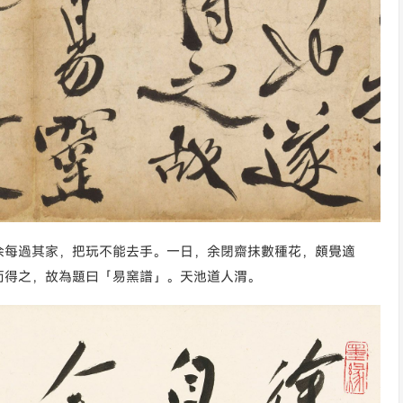
余每過其家，把玩不能去手。一日，余閉齋抹數種花，頗覺適
而得之，故為題曰「易窯譜」。天池道人渭。