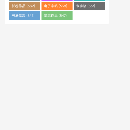
(682)
长卷作品 (682)
电子字帖 (638)
米字格 (567)
书法墓志 (547)
墓志作品 (547)