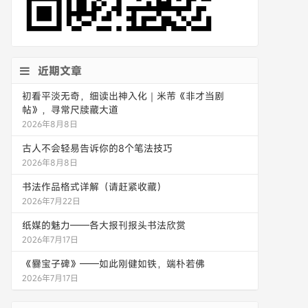
近期文章
初看平淡无奇，细读出神入化｜米芾《非才当剧
帖》，寻常尺牍藏大道
2026年8月8日
古人不会轻易告诉你的8个笔法技巧
2026年8月8日
书法作品格式详解（请赶紧收藏）
2026年7月22日
纸媒的魅力——各大报刊报头书法欣赏
2026年7月17日
《爨宝子碑》——如此刚健如铁，端朴若佛
2026年7月17日