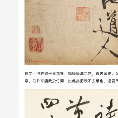
釋文：伯陞錢子葵花杯、螭蟠筆洗二物，真古窯也。
意。伯升來觴我於竹間，出此亦把玩不去手也，遂要