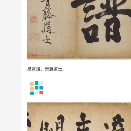
易窯譜，青藤道士。