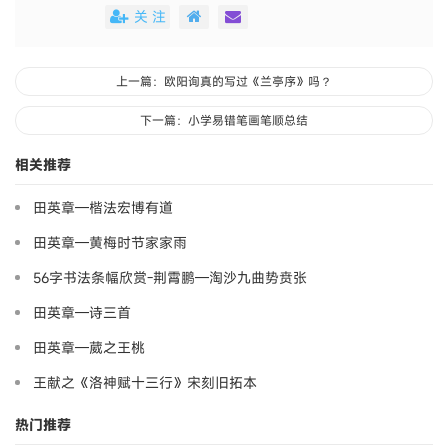
关 注
上一篇：欧阳询真的写过《兰亭序》吗？
下一篇：小学易错笔画笔顺总结
相关推荐
田英章—楷法宏博有道
田英章—黄梅时节家家雨
56字书法条幅欣赏-荆霄鹏—淘沙九曲势贲张
田英章—诗三首
田英章—葳之王桃
王献之《洛神赋十三行》宋刻旧拓本
热门推荐