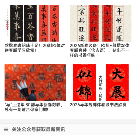
欧楷春联韵味十足！20副欧体对
2026新春必备！欧楷+颜楷双体
联春联学习欣赏！
春联套装（含吉语），贴出不一
样的书香年味
“马”上过年:30副马年新春对联，
2026马年魏碑体春联书法欣赏
总有一副适合你家门楣!
关注公众号获取最新资讯