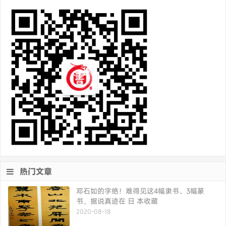
热门文章
邓石如的字绝！难得见这4幅隶书、3幅篆
书，据说真迹在 日 本收藏
2020-08-18