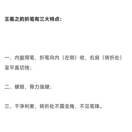
王羲之的折笔有三大特点：
一、内擫用笔，折笔向内（左侧）收，右肩（转折处）
呈平直切线；
二、硬朗，骨力强健；
三、干净利索，转折处不露圭角，不见笔锋。