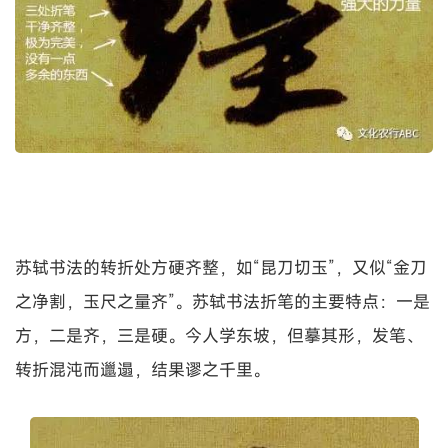
苏轼书法的转折处方硬齐整，如“昆刀切玉”，又似“金刀
之净割，玉尺之量齐”。苏轼书法折笔的主要特点：一是
方，二是齐，三是硬。今人学东坡，但摹其形，发笔、
转折混沌而邋遢，结果谬之千里。