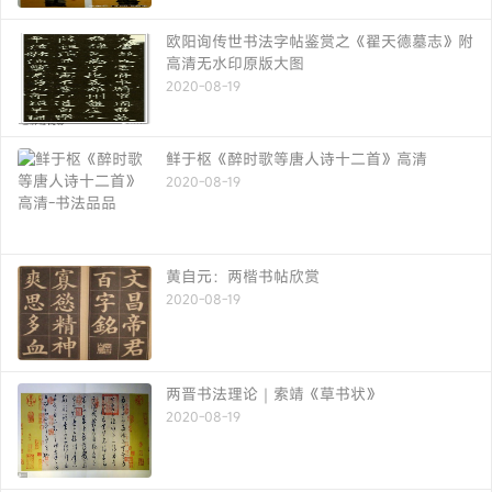
欧阳询传世书法字帖鉴赏之《翟天德墓志》附
高清无水印原版大图
2020-08-19
鲜于枢《醉时歌等唐人诗十二首》高清
2020-08-19
黄自元：两楷书帖欣赏
2020-08-19
两晋书法理论｜索靖《草书状》
2020-08-19