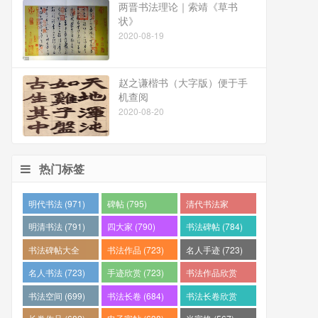
两晋书法理论｜索靖《草书
状》
2020-08-19
赵之谦楷书（大字版）便于手
机查阅
2020-08-20
热门标签
明代书法 (971)
碑帖 (795)
清代书法家
(794)
明清书法 (791)
四大家 (790)
书法碑帖 (784)
书法碑帖大全
书法作品 (723)
名人手迹 (723)
(784)
名人书法 (723)
手迹欣赏 (723)
书法作品欣赏
(710)
书法空间 (699)
书法长卷 (684)
书法长卷欣赏
(682)