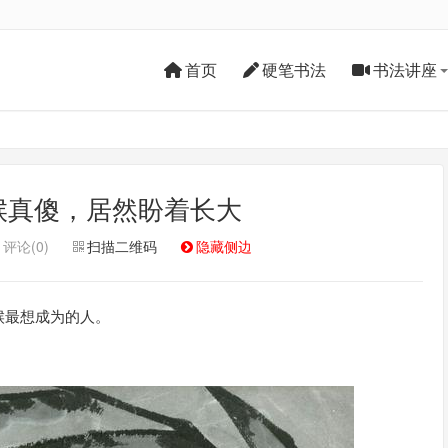
首页
硬笔书法
书法讲座
候真傻，居然盼着长大
评论(0)
扫描二维码
隐藏侧边
候最想成为的人。