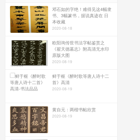
邓石如的字绝！难得见这4幅隶
书、3幅篆书，据说真迹在 日
本收藏
2020-08-18
欧阳询传世书法字帖鉴赏之
《翟天德墓志》附高清无水印
原版大图
2020-08-19
鲜于枢《醉时歌等唐人诗十二
首》高清
2020-08-19
黄自元：两楷书帖欣赏
2020-08-19