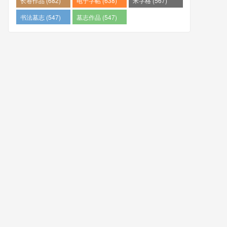
长卷作品 (682)
电子字帖 (638)
米字格 (567)
书法墓志 (547)
墓志作品 (547)