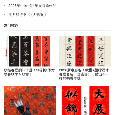
2023年中国书法年展特邀作品
沈尹默行书《元旦献词》
热门推荐
欧楷春联韵味十足！20副欧体对
2026新春必备！欧楷+颜楷双体
联春联学习欣赏！
春联套装（含吉语），贴出不一
样的书香年味