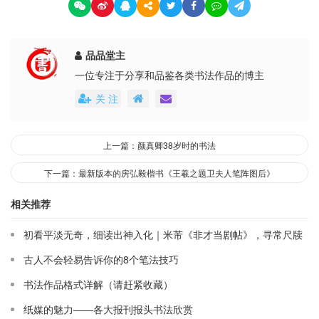
品品堂主
一位专注于分享和品鉴各类书法作品的博主
关 注
上一篇：颜真卿38岁时的书法
下一篇：最新版本的房弘毅楷书《王羲之题卫夫人笔阵图后》
相关推荐
初看平淡无奇，细读出神入化｜米芾《非才当剧帖》，寻常尺牍
藏大道
古人不会轻易告诉你的8个笔法技巧
书法作品格式详解（请赶紧收藏）
纸媒的魅力——各大报刊报头书法欣赏