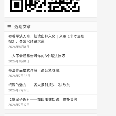
近期文章
初看平淡无奇，细读出神入化｜米芾《非才当剧
帖》，寻常尺牍藏大道
2026年8月8日
古人不会轻易告诉你的8个笔法技巧
2026年8月8日
书法作品格式详解（请赶紧收藏）
2026年7月22日
纸媒的魅力——各大报刊报头书法欣赏
2026年7月17日
《爨宝子碑》——如此刚健如铁，端朴若佛
2026年7月17日