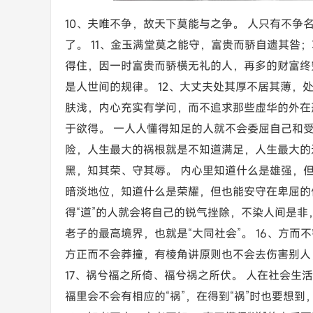
10、夫唯不争，故天下莫能与之争。 人只有不
了。 11、金玉满堂莫之能守，富贵而骄自遗其咎
得住，因一时富贵而骄横无礼的人，再多的财富终
是人世间的规律。 12、大丈夫处其厚不居其薄，
肤浅，内心充实有学问，而不追求那些虚华的外在
于欲得。 一人人懂得知足的人就不会委屈自己和
险，人生最大的祸根就是不知道满足，人生最大的过
黑，知其荣、守其辱。 内心里知道什么是雄强，
暗淡地位，知道什么是荣耀，但也能安守在卑屈的位
得“道”的人就会将自己的锐气挫除，不染人间是
老子的最高境界，也就是“大同社会”。 16、方
方正而不会莽撞，有棱角讲原则也不会去伤害别人
17、祸兮福之所倚、福兮祸之所伏。 人在社会生
福里会不会有相应的“祸”，在得到“祸”时也要想