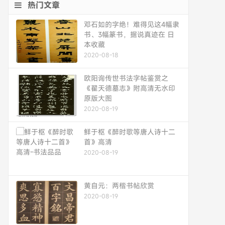
热门文章
邓石如的字绝！难得见这4幅隶
书、3幅篆书，据说真迹在 日
本收藏
2020-08-18
欧阳询传世书法字帖鉴赏之
《翟天德墓志》附高清无水印
原版大图
2020-08-19
鲜于枢《醉时歌等唐人诗十二
首》高清
2020-08-19
黄自元：两楷书帖欣赏
2020-08-19