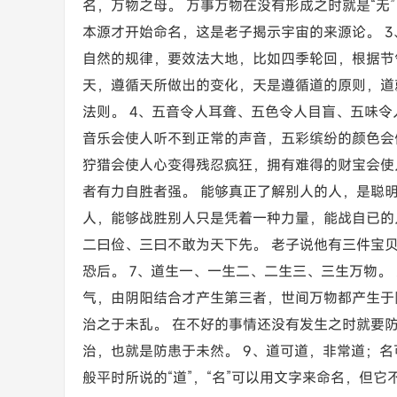
名，万物之母。 万事万物在没有形成之时就是“无
本源才开始命名，这是老子揭示宇宙的来源论。 3
自然的规律，要效法大地，比如四季轮回，根据节
天，遵循天所做出的变化，天是遵循道的原则，道
法则。 4、五音令人耳聋、五色令人目盲、五味令
音乐会使人听不到正常的声音，五彩缤纷的颜色会
狞猎会使人心变得残忍疯狂，拥有难得的财宝会使
者有力自胜者强。 能够真正了解别人的人，是聪
人，能够战胜别人只是凭着一种力量，能战自已的
二曰俭、三曰不敢为天下先。 老子说他有三件宝
恐后。 7、道生一、一生二、二生三、三生万物。
气，由阴阳结合才产生第三者，世间万物都产生于阴
治之于未乱。 在不好的事情还没有发生之时就要
治，也就是防患于未然。 9、道可道，非常道；名
般平时所说的“道”，“名”可以用文字来命名，但它不