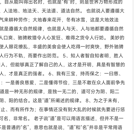
”，自从能叫得出名时，也就是“有”时，则是世界万物形成的
、人法地、地法天、天法道、道法自然。 也就说人要遵循大
气来耕种劳作；大地春来花开，冬有冰雪，这是大地效法
就是遵循大自然规律，也就是人与天、人与地都要遵循自然
人口爽、驰骋畋猎令人心发狂、难得之货令人行妨。 美妙的
使人眼花缭乱，丰盛的美食会使人吃得一时爽快，野外驰骋
人行为不轨，而要作出防范。 5、知人者智自知者明，胜人
明人，但能够真正了解自己的人，这才是开明，具是有智慧的
人，才是真正的强者。 6、我有三宝，持而保之：一曰慈、
贝：一是善良慈爱，二是懂得节俭，三是不敢在众人面前争先
 道是一种无形的规律，是独一无二的，道可分为阴、阳二
、阳的结合。这是“道”所阐述的规律。 8、为之于未有，
防止、而有所作为；在事情还没有到大乱的时候就先要进行惩
可名，非常名。 老子说“道”是可以用语言描述，但并不是一
是普通的“名”，意思也就是说，“道”和“名”并非是平常用语