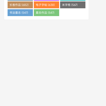
(682)
长卷作品 (682)
电子字帖 (638)
米字格 (567)
书法墓志 (547)
墓志作品 (547)