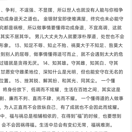
争名、争利，不逞强、不显摆，所以世人也就没有人能与你相争
；功成身退天之道也。 金银财宝即使堆满屋，终究也未必能守
究都是祸根，所以做事情要懂得功成身退，不宜高调，这就
处其实不居其华。 男儿大丈夫为人就要淳朴厚道，处世也不会
形象。 13、知足不辱、知止不殆、祸莫大于不知足、咎莫大
受到别人的屈辱，做事情懂得适可而止，就不会遇到太大的危
错就是贪得无厌。 14、知其雄。守其雌，知其白、守其
但甘愿安守雌柔地位，深知什么是光明，但也能安守在无名的
置。 15、挫其锐、解其纷、和其光、同其尘。 一个懂
非，将身份放下，低调而不炫耀，生活在百姓之间，其实这是
而不割、廉而不刿、直而不肆、光而不耀。 一个懂得道的人做事
，为人正直而不会放纵自己，有了成就也不会因此而炫耀。
活中，福与祸总是相辅相依的，在得到“福”的时候，也要想到
到，会不会因祸得福。生活中总会有变幻无常，福祸难测。