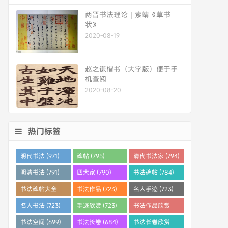
两晋书法理论｜索靖《草书
状》
2020-08-19
赵之谦楷书（大字版）便于手
机查阅
2020-08-20
热门标签
明代书法 (971)
碑帖 (795)
清代书法家 (794)
明清书法 (791)
四大家 (790)
书法碑帖 (784)
书法碑帖大全
书法作品 (723)
名人手迹 (723)
(784)
名人书法 (723)
手迹欣赏 (723)
书法作品欣赏
(710)
书法空间 (699)
书法长卷 (684)
书法长卷欣赏