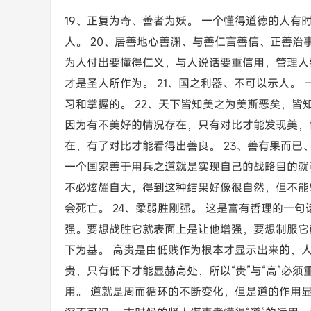
19、正复为奇、善者为妖。 一个懂得道德的人
人。 20、居善地心善渊、与善仁言善信、正善治
为人付出要懂得仁义，与人说话要重信用，管理人
才是圣人所作为。 21、国之利器、不可以示人。
习和掌握的。 22、天下皆知美之为美斯恶矣，皆
因为有不美好的情况存在，只有对比才能发现美，
在，有了对比才能看得出善良。 23、善有果而
一个国家善于用兵之道就是实现自己的战略目的就
不必炫耀自大，得到这种结果好像很自然，但不能
会死亡。 24、柔弱胜刚强。 这是富有哲理的一
强。要想战胜它就表面上是让他增强，要想制服它
下为基。 高贵是由低贱作为根本才显示出来的，
贵，只有低下才能显赫高处，所以“贵”与“高”必须重
用。 道就是周而循环的不断变化，但是道的作用显