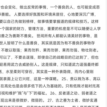
有时也会变化，做出反常的事情，一个善良的人，也可能变成恶
事善能。 人要选择好氛围和环境来居住，心地要深沉广博，
要以自己先做到榜样，做事情要掌握道的规律和技巧。这样
 一个国家的财力，管理方法，重要的机密是不可以随便让人学
知善之为善斯不善矣。 世间所有人都能认清美好的事物，是
世人皆明了什么是善良，其实就是因为有不善良的事物存
已、不敢以取强；果而勿矜、果而勿骄、果而勿强、物壮则老。
可以了，不要去逞强，即使自己的战略目的已达到了，但也
轻易用武力去威胁别人。这是规律，只知道武力逞强最终都
句话，水至柔则可穿石，其实是一种外表隐微，而内心里刚
就表面上让它兴旺，这是一种谋略。 25、贵以贱为本、高以
人在高处也是由很多低下的人为基础的。只有低贱才能衬托高
视和维护“贱”与“下”的福祉。 26、反者道之动、弱者道之
现出来是很微妙、微弱的。 27、古之善为士者、微妙玄通