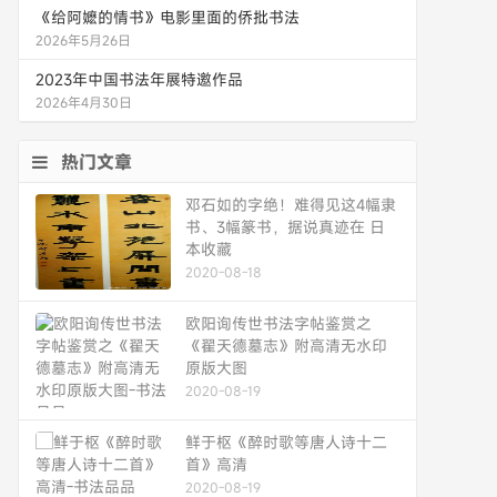
《给阿嬷的情书》电影里面的侨批书法
2026年5月26日
2023年中国书法年展特邀作品
2026年4月30日
热门文章
邓石如的字绝！难得见这4幅隶
书、3幅篆书，据说真迹在 日
本收藏
2020-08-18
欧阳询传世书法字帖鉴赏之
《翟天德墓志》附高清无水印
原版大图
2020-08-19
鲜于枢《醉时歌等唐人诗十二
首》高清
2020-08-19