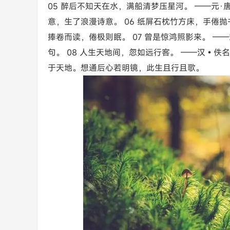
05 醉后不知天在水，满船清梦压星河。 ——元
意，生了浪漫诗意。 06 纸屏石枕竹方床，手倦
捧卷而读，倦极则眠。 07 曾是惊鸿照影来。 
句。 08 人生天地间，忽如远行客。 ——汉•
于天地。想通后心若明镜，此生且行且歌。