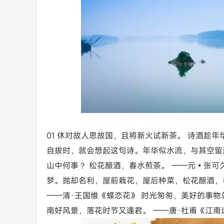
01 休对故人思故国，且将新火试新茶。 诗酒趁
自拔时，就会想起这句诗。年华似水流，与其空留
山中何事？ 松花酿酒，春水煎茶。 ——元•张可
梦。抛却名利，屋前栽花，屋后种菜，松花酿酒，春
——清·王国维《蝶恋花》 时光匆匆，美好的事物
南好风景，落花时节又逢君。 ——唐·杜甫《江南