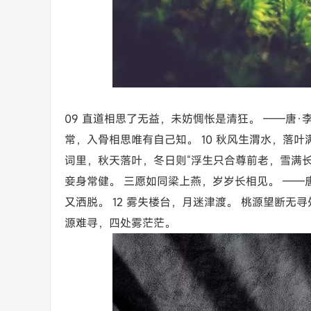
09 直道相思了无益，未妨惆怅是清狂。 ——唐
常，入骨相思唯有自己知。 10 秋风生渭水，落叶
词里，秋天落叶，冬日则“浮生只合尊前老，雪满长安
妾身常健。 三愿如同梁上燕，岁岁长相见。 ——
又洒脱。 12 雾失楼台，月迷津渡。 桃源望断无
源难寻，四处雾茫茫。