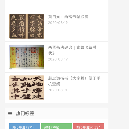
黄自元：两楷书帖欣赏
2020-08-19
两晋书法理论｜索靖《草书
状》
2020-08-19
赵之谦楷书（大字版）便于手
机查阅
2020-08-20
热门标签
明代书法 (971)
碑帖 (795)
清代书法家 (794)