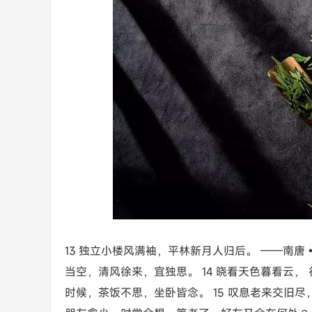
13 独立小楼风满袖，平林新月人归后。 ——南
当空，清风徐来，宜独思。 14 晓看天色暮看云，
时候，茶饭不思，坐卧皆念。 15 叹息老来交旧