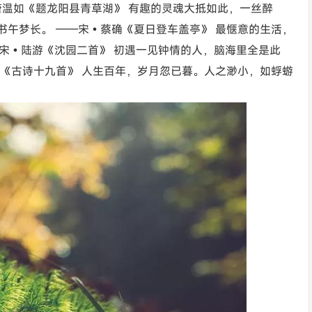
·唐温如《题龙阳县青草湖》 有趣的灵魂大抵如此，一丝醉
抛书午梦长。 ——宋•蔡确《夏日登车盖亭》 最惬意的生活，
——宋•陆游《沈园二首》 初遇一见钟情的人，脑海里全是此
佚名《古诗十九首》 人生百年，岁月忽已暮。人之渺小，如蜉蝣