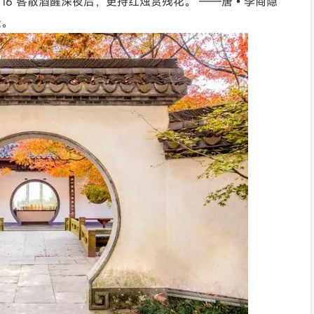
16 客散酒醒深夜后，更持红烛赏残花。 ——唐•李商隐
走。