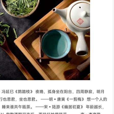
唐•冯延巳《鹊踏枝》 夜晚，孤身坐在阳台，四周静寂，明月
 行也思君，坐也思君。 ——明•唐寅《一剪梅》 想一个人的
尽，睡来谁共午瓯茶。 ——宋•陆游《幽居初夏》 年龄越长，