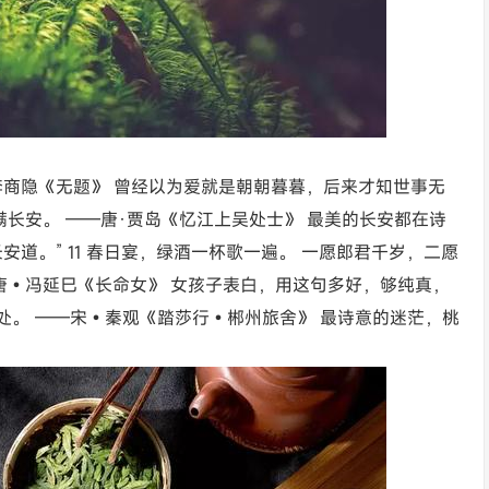
·李商隐《无题》 曾经以为爱就是朝朝暮暮，后来才知世事无
满长安。 ——唐·贾岛《忆江上吴处士》 最美的长安都在诗
道。” 11 春日宴，绿酒一杯歌一遍。 一愿郎君千岁，二愿
唐•冯延巳《长命女》 女孩子表白，用这句多好，够纯真，
寻处。 ——宋•秦观《踏莎行•郴州旅舍》 最诗意的迷茫，桃