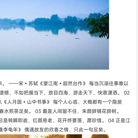
年华。 ——宋•苏轼《望江南•超然台作》 每当沉溺往事难以
遗憾，不如把握当下，放目四海，游走天下，快意潇洒。 02
久《人月圆•山中书事》 每个人心底，大概都有一个隐居
水煎茶足矣。 03 最是人间留不住，朱颜辞镜花辞树。
总是转瞬即逝，红颜易老，花开终要落，愿珍惜。 04 正是江
逢李龟年》 偶遇故友的欣喜之情，只此一句足矣。