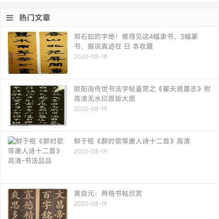
热门文章
邓石如的字绝！难得见这4幅隶书、3幅篆
书，据说真迹在 日 本收藏
2020-08-18
欧阳询传世书法字帖鉴赏之《翟天德墓志》附
高清无水印原版大图
2020-08-19
鲜于枢《醉时歌等唐人诗十二首》高清
2020-08-19
黄自元：两楷书帖欣赏
2020-08-19