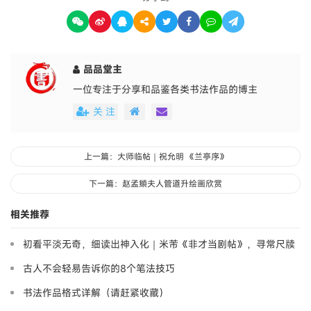
品品堂主
一位专注于分享和品鉴各类书法作品的博主
关 注
上一篇：大师临帖｜祝允明 《兰亭序》
下一篇：赵孟頫夫人管道升绘画欣赏
相关推荐
初看平淡无奇，细读出神入化｜米芾《非才当剧帖》，寻常尺牍
藏大道
古人不会轻易告诉你的8个笔法技巧
书法作品格式详解（请赶紧收藏）