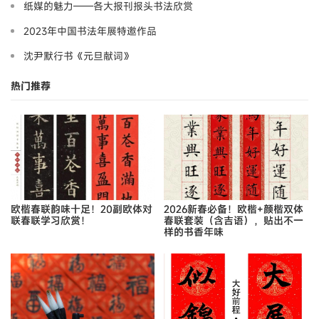
纸媒的魅力——各大报刊报头书法欣赏
2023年中国书法年展特邀作品
沈尹默行书《元旦献词》
热门推荐
欧楷春联韵味十足！20副欧体对
2026新春必备！欧楷+颜楷双体
联春联学习欣赏！
春联套装（含吉语），贴出不一
样的书香年味