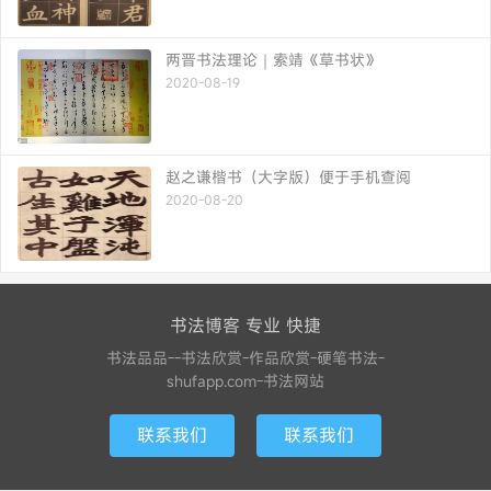
两晋书法理论｜索靖《草书状》
2020-08-19
赵之谦楷书（大字版）便于手机查阅
2020-08-20
书法博客 专业 快捷
书法品品--书法欣赏-作品欣赏-硬笔书法-
shufapp.com-书法网站
联系我们
联系我们