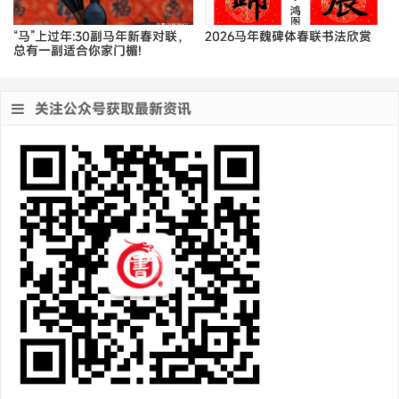
“马”上过年:30副马年新春对联，
2026马年魏碑体春联书法欣赏
总有一副适合你家门楣!
关注公众号获取最新资讯