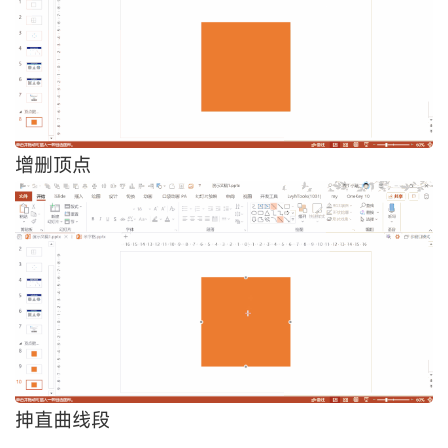
增删顶点
抻直曲线段