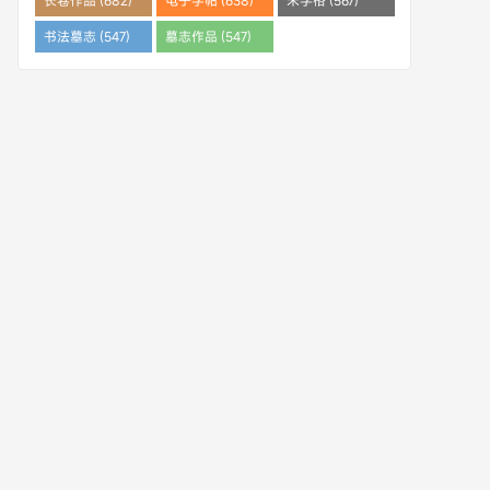
长卷作品 (682)
电子字帖 (638)
米字格 (567)
书法墓志 (547)
墓志作品 (547)