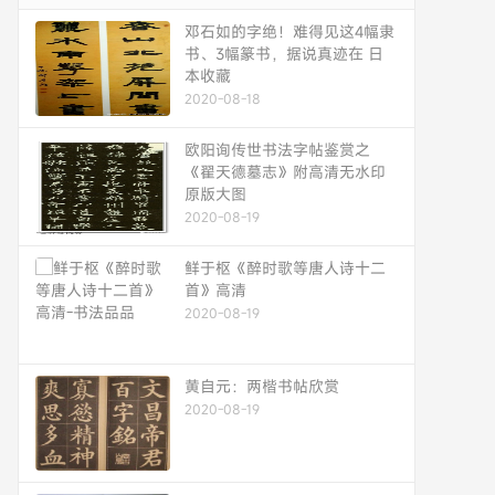
邓石如的字绝！难得见这4幅隶
书、3幅篆书，据说真迹在 日
本收藏
2020-08-18
欧阳询传世书法字帖鉴赏之
《翟天德墓志》附高清无水印
原版大图
2020-08-19
鲜于枢《醉时歌等唐人诗十二
首》高清
2020-08-19
黄自元：两楷书帖欣赏
2020-08-19