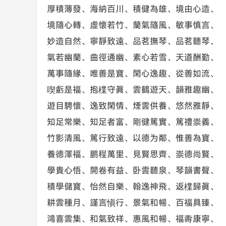
厚積薄發、海納百川、積健為雄、境由心造、
境隨心轉、虛懷若竹、蘭氣隨風、敏事慎言、
妙造自然、寧靜致遠、品茗撫琴、品茗聽琴、
氣若幽蘭、曲徑通幽、素心若雪、天道酬勤、
萬事隨緣、唯善是寶、閑心逸趣、從善如流、
喫虧是福、抱檏守眞、雲鶴遊天、韻雅趣幽、
遊目騁懷、逸致閑情、煙雲供養、悠然雅靜、
知足常樂、知足者富、剛健篤實、篤禮崇義、
竹影清風、篤行致遠、以德为鄰、惟善為寶、
養德澤福、鹏程萬里、見賢思齊、崇德尚賢、
學貴心悟、開卷有益、卧雲聽泉、琴韻書聲、
積學儲寶、怡然自樂、翰逸神飛、返檏歸眞、
耕雲種月、謹言愼行、景氣和暢、百福具臻、
鴻喜雲集、和氣致祥、惠風和暢、福夀康寧、