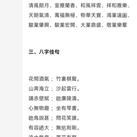
清風朗月、室雅蘭香、和風祥雲、祥和雅樂、
天朗氣清、萬福無極、物華天寶、鴻業遠圗、
駿業肇興、駿業宏開、大業鼎盛、敬業樂羣
三、八字佳句
花間酒氣 ；竹裏棋聲。
山奔海立 ；沙起雷行。
誦赤壁賦 ；聼廣陵濤。
心無物趣 ；坐有琴書。
聼鳥說甚 ；問花笑誰。
有容廼大 ；無慾則剛。