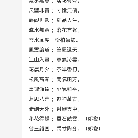
流水無意 ；落花有聲。
尺璧非寶 ；寸隂無價。
靜觀世態 ；細品人生。
流水無意 ；落花有聲。
雲水風度；松柏氣節。
風雲論道 ；筆墨通天。
江山入畫 ；意氣淩雲。
花晨月夕 ；茶半香初。
松風高潔 ；蘭氣幽芳。
事理通達 ；心氣和平。
蕩思八荒 ；遊神萬古。
倚劍天外 ；射雕雲中。
移花得蝶 ；買石饒雲。（鄭燮）
曾三顔四 ；禹寸陶分。（鄭燮）