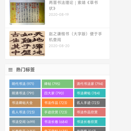
两晋书法理论｜索靖《草书
状》
2020-08-19
赵之谦楷书（大字版）便于手
机查阅
2020-08-20
热门标签
明代书法 (971)
碑帖 (795)
清代书法家 (794)
明清书法 (791)
四大家 (790)
书法碑帖 (784)
书法碑帖大全
书法作品 (723)
名人手迹 (723)
(784)
名人书法 (723)
手迹欣赏 (723)
书法作品欣赏
(710)
书法空间 (699)
书法长卷 (684)
书法长卷欣赏
(682)