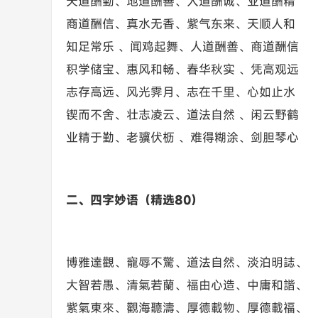
天道酬勤、地道酬善、人道酬诚、业道酬精
商道酬信、真水无香、紫气东来、天顺人和
知足常乐 、闻鸡起舞、人道酬善、商道酬信
积学储宝、惠风和畅、春华秋实 、凭高观远
志存高远、风光霁月、志在千里、心如止水
锲而不舍、壮志凌云、道法自然 、闲云野鹤
业精于勤、老骥伏枥 、难得糊涂、剑胆琴心
二、四字妙语（精选80）
博雅達觀、寵辱不驚、道法自然、淡泊明誌、
大智若愚、清氣若蘭、福由心造、中庸和諧、
紫氣東來、觀海聽濤、厚德載物、厚德載福、