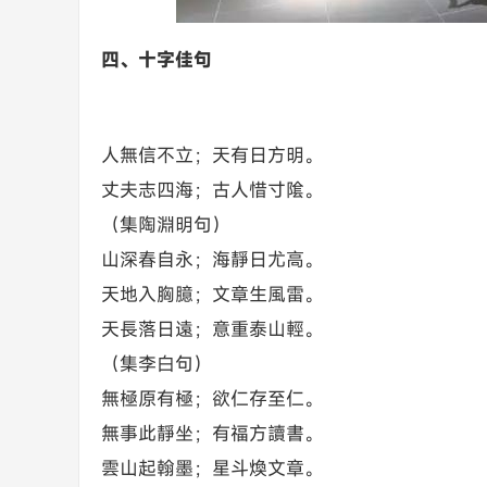
四、十字佳句
人無信不立；天有日方明。
丈夫志四海；古人惜寸隂。
（集陶淵明句）
山深春自永；海靜日尤高。
天地入胸臆；文章生風雷。
天長落日遠；意重泰山輕。
（集李白句）
無極原有極；欲仁存至仁。
無事此靜坐；有福方讀書。
雲山起翰墨；星斗煥文章。