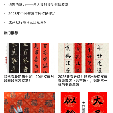
纸媒的魅力——各大报刊报头书法欣赏
2023年中国书法年展特邀作品
沈尹默行书《元旦献词》
热门推荐
欧楷春联韵味十足！20副欧体对
2026新春必备！欧楷+颜楷双体
联春联学习欣赏！
春联套装（含吉语），贴出不一
样的书香年味