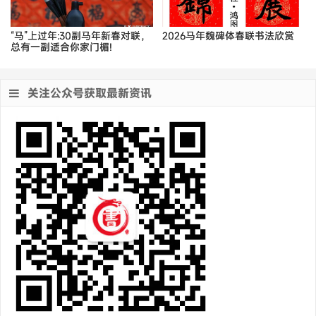
“马”上过年:30副马年新春对联，
2026马年魏碑体春联书法欣赏
总有一副适合你家门楣!
关注公众号获取最新资讯