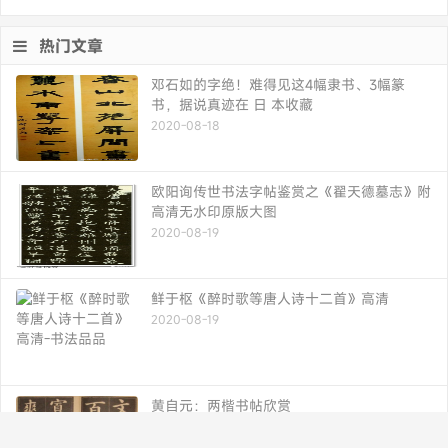
热门文章
邓石如的字绝！难得见这4幅隶书、3幅篆
书，据说真迹在 日 本收藏
2020-08-18
欧阳询传世书法字帖鉴赏之《翟天德墓志》附
高清无水印原版大图
2020-08-19
鲜于枢《醉时歌等唐人诗十二首》高清
2020-08-19
黄自元：两楷书帖欣赏
2020-08-19