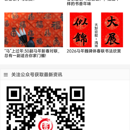
样的书香年味
“马”上过年:30副马年新春对联，
2026马年魏碑体春联书法欣赏
总有一副适合你家门楣!
关注公众号获取最新资讯