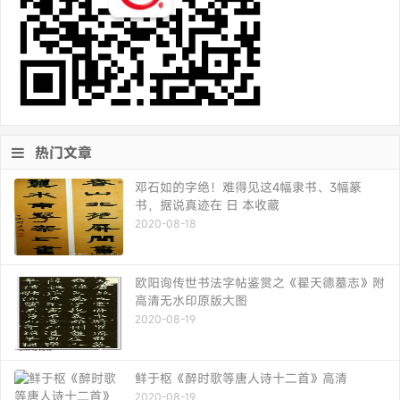
热门文章
邓石如的字绝！难得见这4幅隶书、3幅篆
书，据说真迹在 日 本收藏
2020-08-18
欧阳询传世书法字帖鉴赏之《翟天德墓志》附
高清无水印原版大图
2020-08-19
鲜于枢《醉时歌等唐人诗十二首》高清
2020-08-19