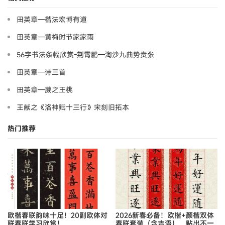
田英章—楷法宏博有道
田英章—黄梅时节家家雨
56字书法条幅欣赏-荆霄鹏—淘沙九曲势贲张
田英章—诗三首
田英章—葳之王桃
王献之《洛神赋十三行》宋刻旧拓本
热门推荐
欧楷春联韵味十足！20副欧体对
2026新春必备！欧楷+颜楷双体
联春联学习欣赏！
春联套装（含吉语），贴出不一