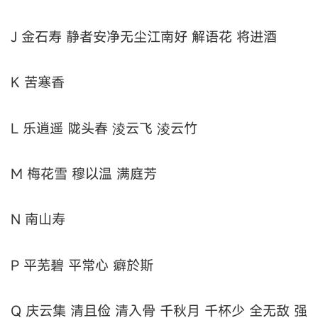
J 金石寿 静者安净无尘江南好 解语花 将进酒
K 苦寒香
L 乐逍遥 陇头春 淩云飞 淩云竹
M 梅花雪 穆以温 满庭芳
N 南山寿
P 平芜碧 平常心 癖於斯
Q 庆云集 清且俭 清入骨 千秋月 千杯少 全无敌 强