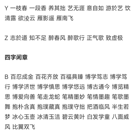
Y 一枝春 一段香 养其拙 艺无涯 意自如 游於艺 饮
清露 欲淩云 雁影遥 雁南飞
Z 志於道 知不足 醉春风 醉歌行 正气歌 致虚极
四字闲章
B 百忍成金 百花齐放 百福具臻 博学笃志 博学笃
行 博学济世 博学慎思 博学悠远 博古通今 博览精
思 博爱向善 笔走龙蛇 笔精墨妙 笔情墨趣 笔歌墨
舞 抱朴含真 抱璞藏真 抱璞守拙 把酒临风 半生若
梦 冰心玉壶 冰清玉洁 碧云黄叶 白发学童 八面威
风 比翼双飞