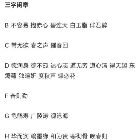
三字闲章
B 不容易 抱赤心 碧连天 白玉脂 伴君醉
C 常无欲 春之声 催春回
D 德润身 德不孤 达心志 道无穷 道心清 得天趣 东
篱菊 独暄妍 度秋声 蝶恋花
F 奋则勤
G 龟鹤寿 广陵涛 观沧海
H 华而实 翰墨缘 和为贵 寒彻骨 唤春归