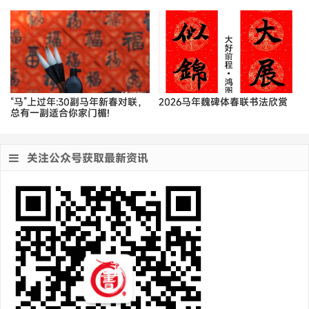
“马”上过年:30副马年新春对联，
2026马年魏碑体春联书法欣赏
总有一副适合你家门楣!
关注公众号获取最新资讯