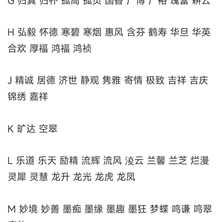
G 归真 归朴 孤高 孤贞 国香 广博 广裕 瑰富 耕云
H 弘毅 怀德 寒碧 寒烟 惠风 含芬 鹤寿 华旦 华英
合欢 厚福 鸿福 鸿祯
J 精诚 居德 济世 静观 隽雅 寄情 极致 吉祥 吉庆
锦绣 嘉祥
K 旷达 空翠
L 乐道 乐天 励精 流辉 流风 淩云 兰馨 兰芝 烂漫
灵犀 灵慧 龙升 龙光 龙虎 龙凤
M 妙境 妙善 墨痴 墨缘 墨趣 墨狂 梦蝶 鸣谦 鸣翠