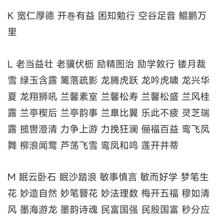
K 宽仁厚德 开巻有益 困知勉行 空谷足音 鲲鹏万
里
L 老当益壮 老骥伏枥 励精图治 励学敦行 镂月裁
雪 绿玉含露 篱落疏影 龙腾虎跃 龙吟虎啸 龙兴华
夏 龙翔狮吼 兰馨素室 兰馨松寿 兰馨松盛 兰风桂
露 兰亭稧后 兰亭韵事 兰臯比翼 乐此不疲 灵芝瑞
露 揽辔澄清 力争上游 力挽狂澜 俪福百益 鸾飞凤
舞 柳浪闻莺 芦荡飞雪 鸾凤和鸣 莲开并蒂
M 眠云卧石 眠沙踏浪 敏事慎言 敏而好学 梦笔生
花 妙造自然 妙笔簪花 妙法理数 梅开五福 穆如清
风 墨海游龙 墨韵诗魂 民富国强 民殷国富 秒分应