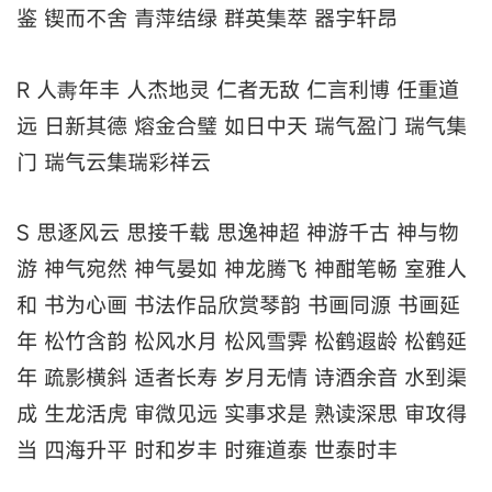
鉴 锲而不舍 青萍结绿 群英集萃 器宇轩昂
R 人夀年丰 人杰地灵 仁者无敌 仁言利博 任重道
远 日新其德 熔金合璧 如日中天 瑞气盈门 瑞气集
门 瑞气云集瑞彩祥云
S 思逐风云 思接千载 思逸神超 神游千古 神与物
游 神气宛然 神气晏如 神龙腾飞 神酣笔畅 室雅人
和 书为心画 书法作品欣赏琴韵 书画同源 书画延
年 松竹含韵 松风水月 松风雪霁 松鹤遐龄 松鹤延
年 疏影横斜 适者长寿 岁月无情 诗酒余音 水到渠
成 生龙活虎 审微见远 实事求是 熟读深思 审攻得
当 四海升平 时和岁丰 时雍道泰 世泰时丰