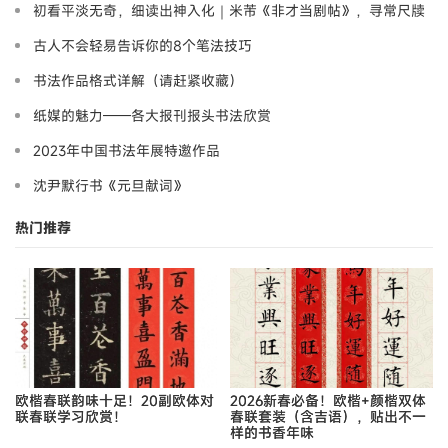
初看平淡无奇，细读出神入化｜米芾《非才当剧帖》，寻常尺牍
藏大道
古人不会轻易告诉你的8个笔法技巧
书法作品格式详解（请赶紧收藏）
纸媒的魅力——各大报刊报头书法欣赏
2023年中国书法年展特邀作品
沈尹默行书《元旦献词》
热门推荐
欧楷春联韵味十足！20副欧体对
2026新春必备！欧楷+颜楷双体
联春联学习欣赏！
春联套装（含吉语），贴出不一
样的书香年味