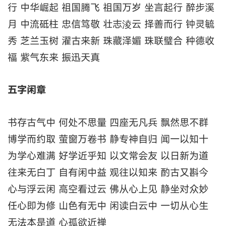
行 中华崛起 祖国腾飞 祖国万岁 坐言起行 醉步溪
月 中流砥柱 忠信笃敬 壮志淩云 择善而行 钟灵毓
秀 芝兰玉树 濯古来新 珠藏泽媚 珠联璧合 种德收
福 紫气东来 振迅天真
五字闲章
书存古气中 何处不思量 四座无凡兵 飘然思不群
博学而约取 萤窗万卷书 静专神自归 闻一以知十
为学心难满 好学近乎知 以文常会友 以日新为道
往来无白丁 自有闲中益 观往以知来 酌古又斟今
心与浮云闲 高空看过云 佛从心上见 静坐对众妙
任心即为修 山色有无中 闲读白云中 一切从心生
无法本是道 心孤欲近禅