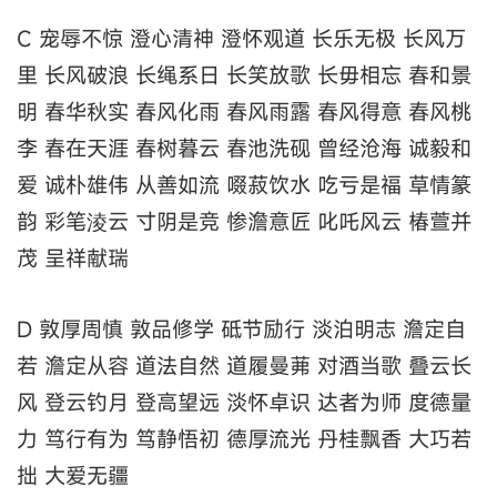
C 宠辱不惊 澄心清神 澄怀观道 长乐无极 长风万
里 长风破浪 长绳系日 长笑放歌 长毋相忘 春和景
明 春华秋实 春风化雨 春风雨露 春风得意 春风桃
李 春在天涯 春树暮云 春池洗砚 曾经沧海 诚毅和
爱 诚朴雄伟 从善如流 啜菽饮水 吃亏是福 草情篆
韵 彩笔淩云 寸阴是竞 惨澹意匠 叱吒风云 椿萱并
茂 呈祥献瑞
D 敦厚周慎 敦品修学 砥节励行 淡泊明志 澹定自
若 澹定从容 道法自然 道履曼茀 对酒当歌 叠云长
风 登云钓月 登高望远 淡怀卓识 达者为师 度德量
力 笃行有为 笃静悟初 德厚流光 丹桂飘香 大巧若
拙 大爱无疆