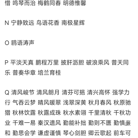
惜 鸣琴而治 梅鹤同春 明德惟馨
N 宁静致远 鸟语花香 南极星辉
O 鸥语涛声
P 平淡天真 鹏程万里 披肝沥胆 破浪乘风 普天同
乐 普奏华章 培兰育桂
Q 清风峻节 清风朗月 清芬可挹 清兴高怀 强学力
行 气吞云梦 晴风暖翠 浅翠深黄 秋月春风 秋原驰
猎 秋林饮露 秋露成珠 秋水素翎 千里清秋 千秋功
业 千难一易 秦汉遗风 勤能补拙 勤则不匮 勤慎亷
和 勤思会学 谦虚谨慎 琴心剑胆 卿云歌起 前车可