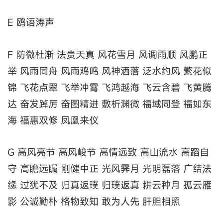
E 鸥语涛声
F 防微杜渐 法贵天真 风花雪月 风调雨顺 风鹏正
举 风雨同舟 风雨鸡鸣 风神洒落 泛水约风 繁花似
锦 飞花点翠 飞举冲霄 飞鸿越海 飞云含碧 飞黄腾
达 奋发踔厉 奋图精进 敷析渊微 福域同登 福如东
海 福惠双修 凤凰来仪
G 高风亮节 高风峻节 高情远致 高山流水 高蹈自
守 高瞻远瞩 刚健中正 光风霁月 光明磊落 广结法
缘 过犹不及 归真返璞 归璞返真 耕云种月 孤云雁
影 公诚勤朴 格物致知 敢为人先 肝胆相照