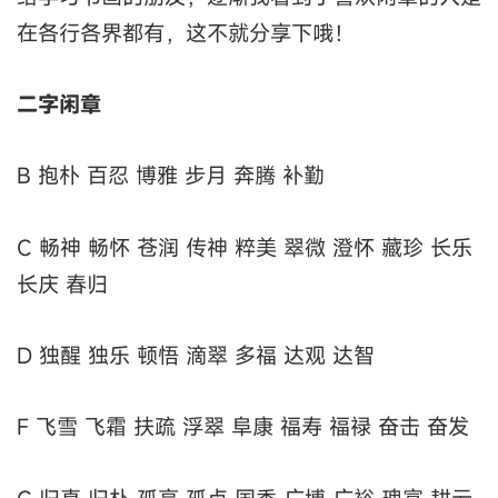
在各行各界都有，这不就分享下哦！
二字闲章
B 抱朴 百忍 博雅 步月 奔腾 补勤
C 畅神 畅怀 苍润 传神 粹美 翠微 澄怀 藏珍 长乐
长庆 春归
D 独醒 独乐 顿悟 滴翠 多福 达观 达智
F 飞雪 飞霜 扶疏 浮翠 阜康 福寿 福禄 奋击 奋发