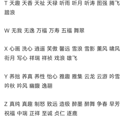
T 天趣 天香 天祉 天禄 听雨 听月 听涛 图强 腾飞
踏浪
W 无我 无逸 万福 万寿 五福 舞翠
X 心画 洗心 逍遥 笑傲 馨远 雪浪 雪影 薰风 啸风
衔月 写心 祥瑞 祥祯 戏浪 雄飞
Y 养拙 养真 养性 怡心 雅趣 雅集 云龙 云游 吟雪
吟秋 吟风 幽馥 逸翮
Z 真纯 真趣 制怒 致远 造极 醉墨 醉舞 争春 早芳
祝福 中瑞 正祥 至诚 贞仁 逐鹿