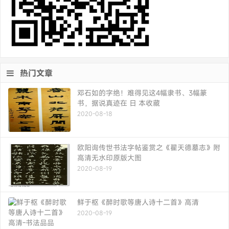
热门文章
邓石如的字绝！难得见这4幅隶书、3幅篆
书，据说真迹在 日 本收藏
2020-08-18
欧阳询传世书法字帖鉴赏之《翟天德墓志》附
高清无水印原版大图
2020-08-19
鲜于枢《醉时歌等唐人诗十二首》高清
2020-08-19