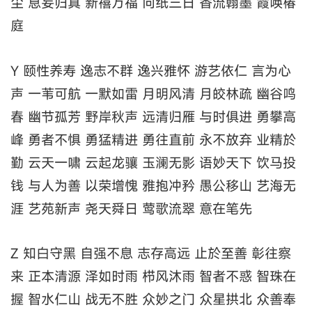
尘 息妄归真 新禧万福 向纸三日 香流翰墨 霞唤椿
庭
Y 颐性养寿 逸志不群 逸兴雅怀 游艺依仁 言为心
声 一苇可航 一默如雷 月明风清 月皎林疏 幽谷鸣
春 幽节孤芳 野岸秋声 远清归雁 与时俱进 勇攀高
峰 勇者不惧 勇猛精进 勇往直前 永不放弃 业精於
勤 云天一啸 云起龙骧 玉澜无影 语妙天下 饮马投
钱 与人为善 以荣增愧 雅抱冲矜 愚公移山 艺海无
涯 艺苑新声 尧天舜日 莺歌流翠 意在笔先
Z 知白守黑 自强不息 志存高远 止於至善 彰往察
来 正本清源 泽如时雨 栉风沐雨 智者不惑 智珠在
握 智水仁山 战无不胜 众妙之门 众星拱北 众善奉