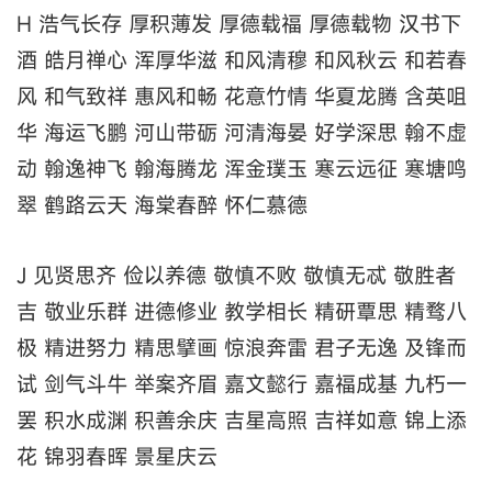
H 浩气长存 厚积薄发 厚德载福 厚德载物 汉书下
酒 皓月禅心 浑厚华滋 和风清穆 和风秋云 和若春
风 和气致祥 惠风和畅 花意竹情 华夏龙腾 含英咀
华 海运飞鹏 河山带砺 河清海晏 好学深思 翰不虚
动 翰逸神飞 翰海腾龙 浑金璞玉 寒云远征 寒塘鸣
翠 鹤路云天 海棠春醉 怀仁慕德
J 见贤思齐 俭以养德 敬慎不败 敬慎无忒 敬胜者
吉 敬业乐群 进德修业 教学相长 精研覃思 精骛八
极 精进努力 精思擘画 惊浪奔雷 君子无逸 及锋而
试 剑气斗牛 举案齐眉 嘉文懿行 嘉福成基 九朽一
罢 积水成渊 积善余庆 吉星高照 吉祥如意 锦上添
花 锦羽春晖 景星庆云