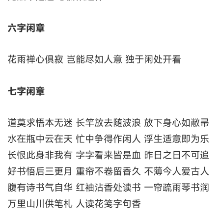
六字闲章
花雨禅心俱寂 岂能尽如人意 独于闲处开看
七字闲章
道莫求悟本无迷 长竿放去随波浪 放下身心如敝帚
水在瓶中云在天 忙中争得作闲人 浮生适意即为乐
长恨此身非我有 字字看来皆是血 昨日之日不可追
好书悟后三更月 重帘不卷留香久 不薄今人爱古人
腹有诗书气自华 红袖沾香处读书 一帘疏雨琴书润
万里山川供笔札 人读花笺字句香