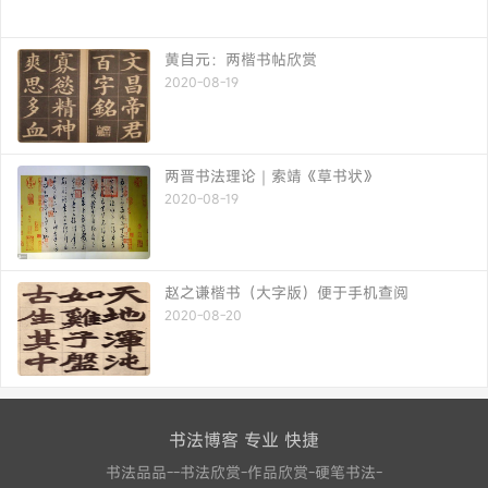
黄自元：两楷书帖欣赏
2020-08-19
两晋书法理论｜索靖《草书状》
2020-08-19
赵之谦楷书（大字版）便于手机查阅
2020-08-20
书法博客 专业 快捷
书法品品--书法欣赏-作品欣赏-硬笔书法-