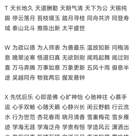
T 天长地久 天道酬勤 天朗气清 天下为公 天锡纯
嘏 停云落月 苔枝缀玉 踏月寻桂 同舟共济 同登寿
域 泰山北斗 推陈出新 太平盛世
W 为政以德 为人师表 为善最乐 温故知新 问梅消
息 晚翠淩寒 悟道归真 无欲则刚 闻鸡起舞 闻过则
喜 万马奔腾 万事如意 万象更新 五风十雨 毋息半
途 吴越同舟 物我两忘 握发悬钟
X 先忧后乐 心即是佛 心旷神怡 心驰神往 心慕手
追 心手双畅 心随天籁 心静兴长 闲云野鹤 行云流
水 行为世范 杏花春雨 晓月清香 雪裏梅花 雪乡雁
迹 学海无涯 学海泛舟 学贵有恒 学造风云 潇洒出