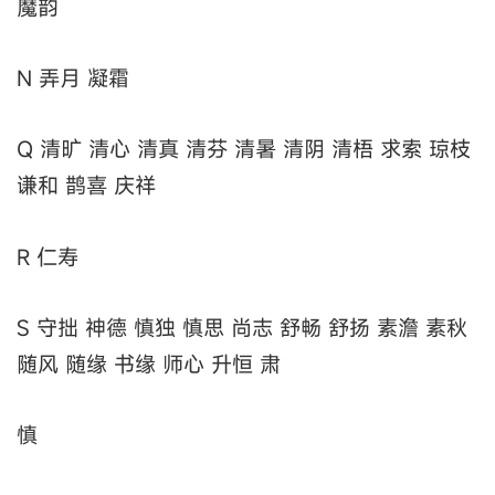
魔韵
N 弄月 凝霜
Q 清旷 清心 清真 清芬 清暑 清阴 清梧 求索 琼枝
谦和 鹊喜 庆祥
R 仁寿
S 守拙 神德 慎独 慎思 尚志 舒畅 舒扬 素澹 素秋
随风 随缘 书缘 师心 升恒 肃
慎