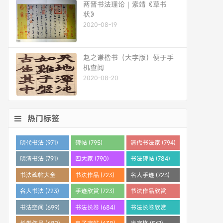
两晋书法理论｜索靖《草书
状》
2020-08-19
赵之谦楷书（大字版）便于手
机查阅
2020-08-20
热门标签
明代书法 (971)
碑帖 (795)
清代书法家 (794)
明清书法 (791)
四大家 (790)
书法碑帖 (784)
书法碑帖大全
书法作品 (723)
名人手迹 (723)
(784)
名人书法 (723)
手迹欣赏 (723)
书法作品欣赏
(710)
书法空间 (699)
书法长卷 (684)
书法长卷欣赏
(682)