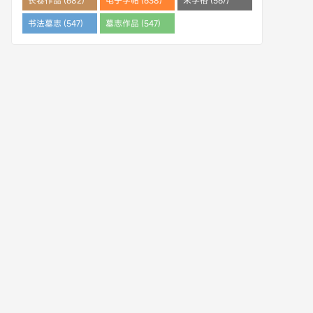
长卷作品 (682)
电子字帖 (638)
米字格 (567)
书法墓志 (547)
墓志作品 (547)