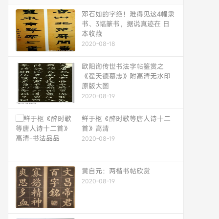
邓石如的字绝！难得见这4幅隶
书、3幅篆书，据说真迹在 日
本收藏
2020-08-18
欧阳询传世书法字帖鉴赏之
《翟天德墓志》附高清无水印
原版大图
2020-08-19
鲜于枢《醉时歌等唐人诗十二
首》高清
2020-08-19
黄自元：两楷书帖欣赏
2020-08-19