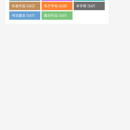
(682)
长卷作品 (682)
电子字帖 (638)
米字格 (567)
书法墓志 (547)
墓志作品 (547)