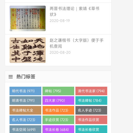
两晋书法理论｜索靖《草书
状》
2020-08-19
赵之谦楷书（大字版）便于手
机查阅
2020-08-20
热门标签
明代书法 (971)
碑帖 (795)
清代书法家 (794)
明清书法 (791)
四大家 (790)
书法碑帖 (784)
书法碑帖大全
书法作品 (723)
名人手迹 (723)
(784)
名人书法 (723)
手迹欣赏 (723)
书法作品欣赏
(710)
书法空间 (699)
书法长卷 (684)
书法长卷欣赏