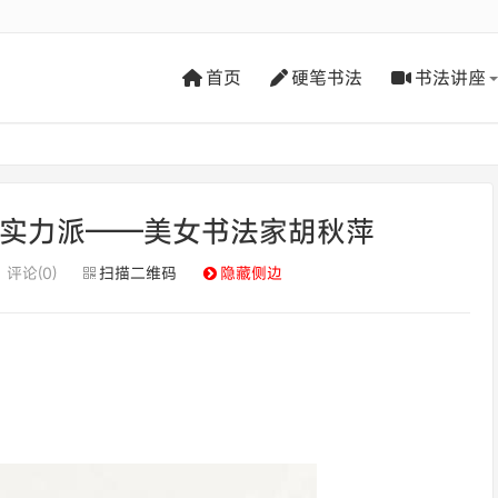
首页
硬笔书法
书法讲座
代实力派——美女书法家胡秋萍
评论(0)
扫描二维码
隐藏侧边