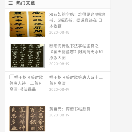
热门文章
邓石如的字绝！难得见这4幅隶
书、3幅篆书，据说真迹在 日
本收藏
2020-08-18
欧阳询传世书法字帖鉴赏之
《翟天德墓志》附高清无水印
原版大图
2020-08-19
鲜于枢《醉时歌等唐人诗十二
首》高清
2020-08-19
黄自元：两楷书帖欣赏
2020-08-19