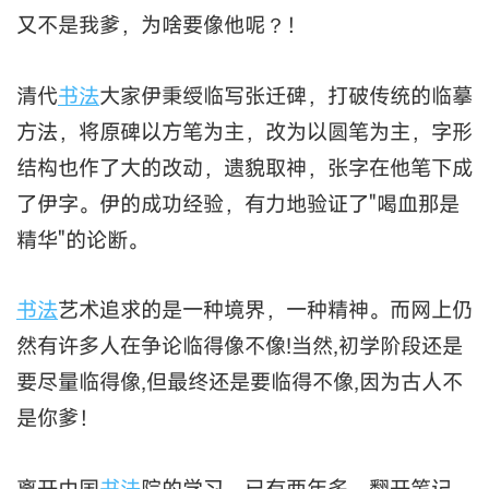
又不是我爹，为啥要像他呢？！
清代
书法
大家伊秉绶临写张迁碑，打破传统的临摹
方法，将原碑以方笔为主，改为以圆笔为主，字形
结构也作了大的改动，遗貌取神，张字在他笔下成
了伊字。伊的成功经验，有力地验证了"喝血那是
精华"的论断。
书法
艺术追求的是一种境界，一种精神。而网上仍
然有许多人在争论临得像不像!当然,初学阶段还是
要尽量临得像,但最终还是要临得不像,因为古人不
是你爹！
离开中国
书法
院的学习，已有两年多。翻开笔记