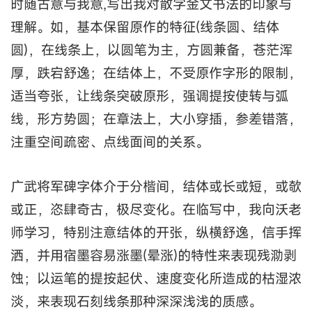
时随古意与我意,写出我对散字金文书法的印象与
理解。如，基本保留原作的特征(线条圆、结体
圆)，在线条上，以圆笔为主，方圆兼备，苍茫浑
厚，跌宕舒逸；在结体上，不受原作字形的限制，
适当夸张，让线条突破原形，强调提按使转与弧
线，形方势圆；在章法上，大小穿插，参差错落，
注重空间疏密、点线面间的关系。
广武将军碑字体介于分楷间，结体或长或短，或欹
或正，恣肆奇古，极尽变化。在临写中，我向沃老
师学习，特别注意结体的开张，纵横舒逸，信手挥
洒，并用宿墨容易涨墨(晕涨)的特性来表现残泐剥
蚀；以运笔的提按起伏、速度变化所造成的枯湿浓
淡，来表现石刻线条那种深深浅浅的质感。