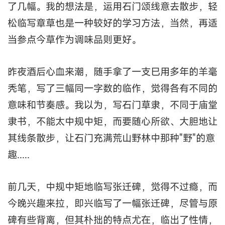
了几幅。我的想法是，运用石门颂线意去散步，轻
松临写章草也是一种较好的学习方法，当然，再适
当参点今草作为调味品则更好。
昨夜酒后心血来潮，随手拿了一支巳用多年的羊毫
秃笔，写了三幅同一字数的临作，觉得各有不同的
意味和节奏感。我以为，写石门草隶，不同于庙堂
隶书，不能太中规中矩，而要随心所欲、大胆地让
其线条散步，让石门充满荒山野林中那种"野"的意
趣.....
前几天，中规中矩地临写张迁碑，觉得不过瘾，而
今晚兴趣来拉，即兴临写了一幅张迁碑，尽管与原
碑有些背离，但其朴拙的特点尤在，临出了性情，