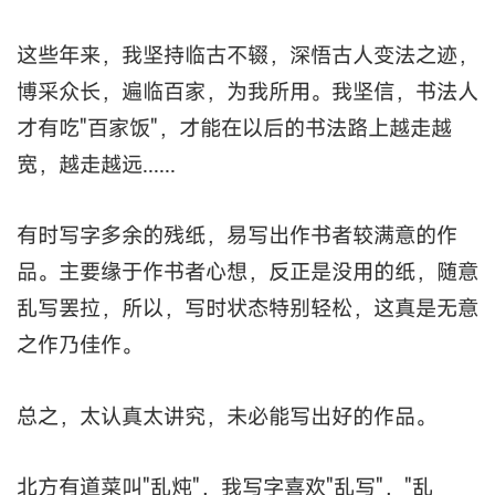
这些年来，我坚持临古不辍，深悟古人变法之迹，
博采众长，遍临百家，为我所用。我坚信，书法人
才有吃"百家饭"，才能在以后的书法路上越走越
宽，越走越远......
有时写字多余的残纸，易写出作书者较满意的作
品。主要缘于作书者心想，反正是没用的纸，随意
乱写罢拉，所以，写时状态特别轻松，这真是无意
之作乃佳作。
总之，太认真太讲究，未必能写出好的作品。
北方有道菜叫"乱炖"，我写字喜欢"乱写"，"乱