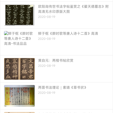
欧阳询传世书法字帖鉴赏之《翟天德墓志》附
高清无水印原版大图
2020-08-19
鲜于枢《醉时歌等唐人诗十二首》高清
2020-08-19
黄自元：两楷书帖欣赏
2020-08-19
两晋书法理论｜索靖《草书状》
2020-08-19