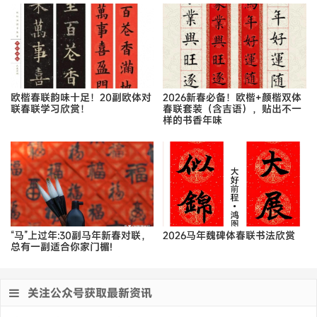
欧楷春联韵味十足！20副欧体对
2026新春必备！欧楷+颜楷双体
联春联学习欣赏！
春联套装（含吉语），贴出不一
样的书香年味
“马”上过年:30副马年新春对联，
2026马年魏碑体春联书法欣赏
总有一副适合你家门楣!
关注公众号获取最新资讯