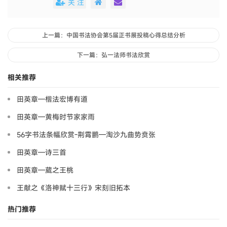
关 注
上一篇：中国书法协会第5届正书展投稿心得总结分析
下一篇：弘一法师书法欣赏
相关推荐
田英章—楷法宏博有道
田英章—黄梅时节家家雨
56字书法条幅欣赏-荆霄鹏—淘沙九曲势贲张
田英章—诗三首
田英章—葳之王桃
王献之《洛神赋十三行》宋刻旧拓本
热门推荐