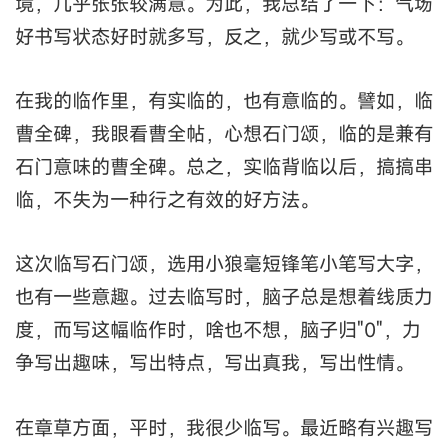
境，几乎张张较满意。为此，我总结了一下：气场
好书写状态好时就多写，反之，就少写或不写。
在我的临作里，有实临的，也有意临的。譬如，临
曹全碑，我眼看曹全帖，心想石门颂，临的是兼有
石门意味的曹全碑。总之，实临背临以后，搞搞串
临，不失为一种行之有效的好方法。
这次临写石门颂，选用小狼毫短锋笔小笔写大字，
也有一些意趣。过去临写时，脑子总是想着线质力
度，而写这幅临作时，啥也不想，脑子归"0"，力
争写出趣味，写出特点，写出真我，写出性情。
在章草方面，平时，我很少临写。最近略有兴趣写