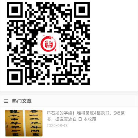
热门文章
邓石如的字绝！难得见这4幅隶书、3幅篆
书，据说真迹在 日 本收藏
2020-08-18