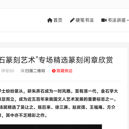
首页
硬笔书法
书法讲座
国石篆刻艺术”专场精选篆刻闲章欣赏
评论(0)
扫描二维码
隐藏侧边
学士纷纷景从，研朱弄石成为一时风雅。至有清一代，金石学大
鼎足而立，成为近五百年来我国文人艺术发展的重要标志之一。
专场就精选了吴让之、陈巨来、徐三庚、赵叔孺、王福庵、方介
章，其中亦不乏精彩之作。