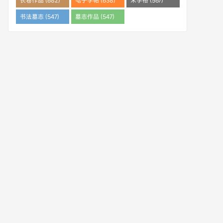
长卷作品 (682)
电子字帖 (638)
米字格 (567)
书法墓志 (547)
墓志作品 (547)