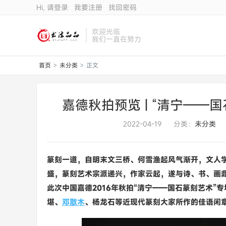
Hi, 请登录
我要注册
找回密码
欢迎光临
我们一直在努力
首页
未分类
正文
>
>
嘉德秋拍预览 | “清宁——
2022-04-19
分类：
未分类
篆刻一道，自明末文三桥、何雪渔起风气渐开，文人
盛，篆刻艺术宗派递兴，作家云起，遂与诗、书、画
此次中国嘉德2016年秋拍“清
宁——国石篆刻艺术”
堪、
邓散木
、杨龙石等近现代篆刻大家所作的佳语闲