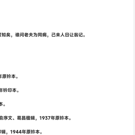
可知矣，谁问老夫为同病，己未人日让翁记。
6年原钤本。
5年钤印本。
本。
俞序文、葛昌楹辑，1937年原钤本。
辑，1944年原钤本。