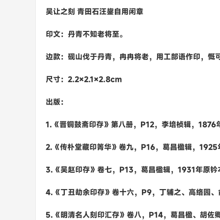
吴让之刻 青田石汪鋆自用闲章
印文：丹青不知老将至。
边款：砚山伐于丹青，冉冉将老，用工部语作印，慨
尺寸：2.2×2.1×2.8cm
出版：
1.《晋铜鼓斋印存》第八册，P12，李培桢辑，187
2.《传朴堂藏印箐华》卷九，P16，葛昌楹辑，192
3.《吴赵印存》卷七，P13，葛昌楹辑，1931年原钤
4.《丁丑劫余印存》卷十六，P9，丁辅之、高络园、
5.《明清名人刻印汇存》卷八，P14，葛昌楹、胡佐卿