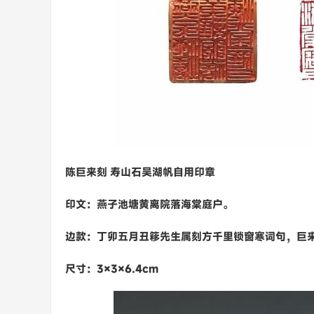
陈巨来刻 寿山石吴湖帆自用印章
印文：燕子池塘黄离院落海棠庭户。
边款：丁卯五月丑簃先生属刻方千里锁窗寒词句，巨
尺寸：3×3×6.4cm