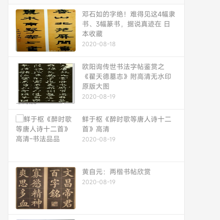
邓石如的字绝！难得见这4幅隶
书、3幅篆书，据说真迹在 日
本收藏
2020-08-18
欧阳询传世书法字帖鉴赏之
《翟天德墓志》附高清无水印
原版大图
2020-08-19
鲜于枢《醉时歌等唐人诗十二
首》高清
2020-08-19
黄自元：两楷书帖欣赏
2020-08-19