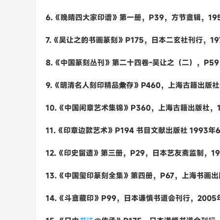
6.《晚晴四大家印谱》第一册，P39，方节盦辑，19
7.《吴让之的书画篆刻》P175，日本二玄社刊行，19
8.《中国篆刻丛刊》第二十四卷-吴让之（二），P5
9.《明清名人刻印精品彙存》P460，上海古籍出版社
10.《中国闲章艺术集锦》P360，上海古籍出版社，1
11.《印章边款艺术》P194 书目文献出版社 1993年
12.《印史留遗》第三册，P29，日本艺友斋监制，1
13.《中国玺印篆刻全集》第四册，P67，上海书画出
14.《斗盦藏印》P99，日本谦慎书道会刊行，2005