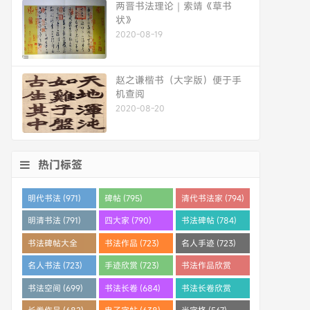
两晋书法理论｜索靖《草书
状》
2020-08-19
赵之谦楷书（大字版）便于手
机查阅
2020-08-20
热门标签
明代书法 (971)
碑帖 (795)
清代书法家 (794)
明清书法 (791)
四大家 (790)
书法碑帖 (784)
书法碑帖大全
书法作品 (723)
名人手迹 (723)
(784)
名人书法 (723)
手迹欣赏 (723)
书法作品欣赏
(710)
书法空间 (699)
书法长卷 (684)
书法长卷欣赏
(682)