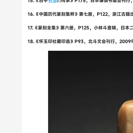
15.《日中
书法
の传承》P175，日本谦慎书道会刊行，
16.《中国历代篆刻集粹》第七册，P122，浙江古籍出
17.《篆刻全集》第六册，P125，小林斗盦辑，日本二
18.《怀玉印社藏印选》P93，北斗文会刊行，2009