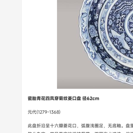
瓷胎青花四凤穿菊纹菱口盘 径62cm
元代(1279-1368)
此盘折沿呈十六瓣菱花口，弧腹浅圈足，无底釉。盘