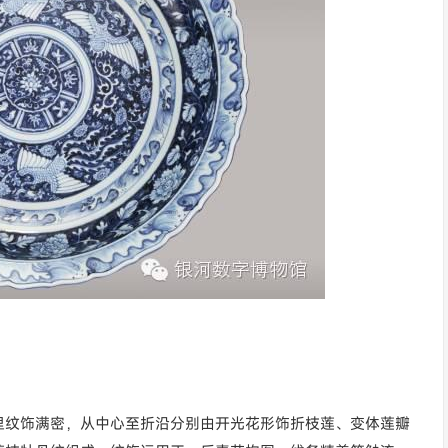
里纹饰满密，从中心至折沿分别由开光花形饰折枝莲、变体莲瓣