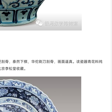
受刮骨，泰然下棋，华佗剃刀刮骨，画面逼真。该瓷器青花料纯
北京李松堂收藏。