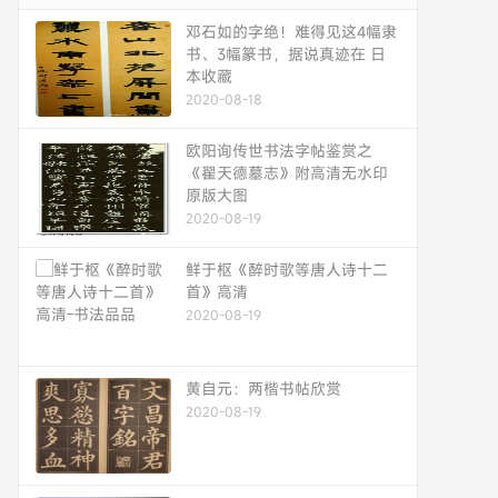
邓石如的字绝！难得见这4幅隶
书、3幅篆书，据说真迹在 日
本收藏
2020-08-18
欧阳询传世书法字帖鉴赏之
《翟天德墓志》附高清无水印
原版大图
2020-08-19
鲜于枢《醉时歌等唐人诗十二
首》高清
2020-08-19
黄自元：两楷书帖欣赏
2020-08-19