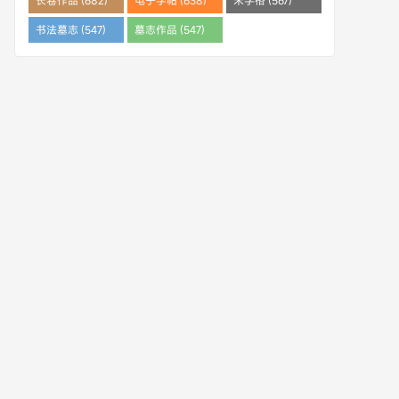
长卷作品 (682)
电子字帖 (638)
米字格 (567)
书法墓志 (547)
墓志作品 (547)