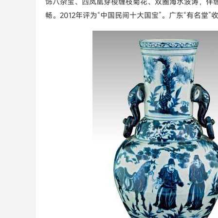
饰八杂宝、四凤凰穿梭缠枝菊花、双圈海水波涛，伴
畅。2012年评为“中国民间十大国宝”。广东“有名堂”