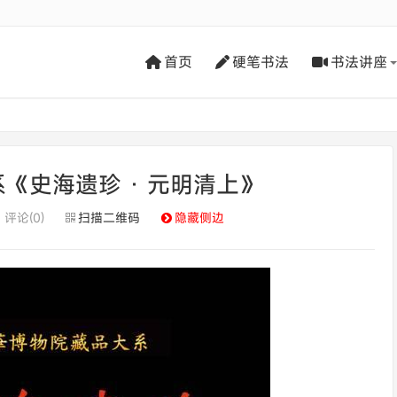
首页
硬笔书法
书法讲座
《史海遗珍 · 元明清上》
评论(0)
扫描二维码
隐藏侧边