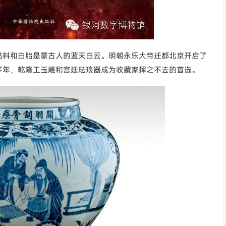
钴料和白胎是蒙古人的蓝天白云。明朝永乐大帝迁都北京开启了
多年，乾隆工玉雕和宫廷珐琅器成为收藏家挥之不去的首选。