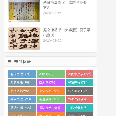
两晋书法理论｜索靖《草书
状》
2020-08-19
赵之谦楷书（大字版）便于手
机查阅
2020-08-20
热门标签
明代书法 (971)
碑帖 (795)
清代书法家 (794)
明清书法 (791)
四大家 (790)
书法碑帖 (784)
书法碑帖大全
书法作品 (723)
名人手迹 (723)
(784)
名人书法 (723)
手迹欣赏 (723)
书法作品欣赏
(710)
书法空间 (699)
书法长卷 (684)
书法长卷欣赏
(682)