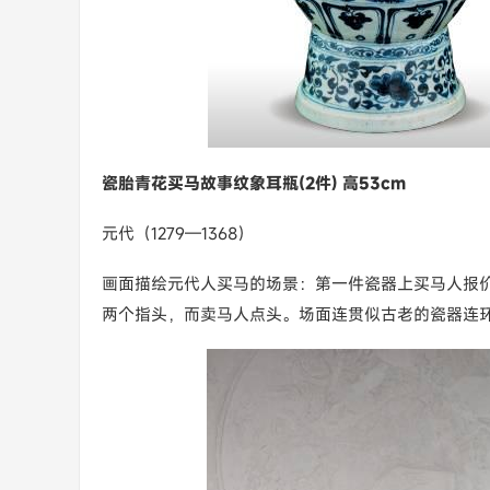
瓷胎青花买马故事纹象耳瓶(2件) 高53cm
元代（1279—1368）
画面描绘元代人买马的场景：第一件瓷器上买马人报
两个指头，而卖马人点头。场面连贯似古老的瓷器连