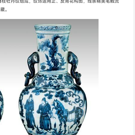
缠枝牡丹纹组成，纹饰运用正、反青花构图，线条精美笔触流
收藏。