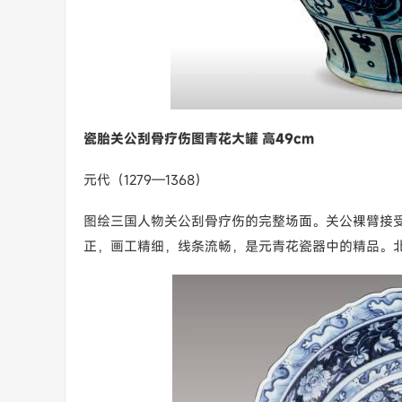
瓷胎关公刮骨疗伤图青花大罐 高49cm
元代（1279—1368）
图绘三国人物关公刮骨疗伤的完整场面。关公裸臂接
正，画工精细，线条流畅，是元青花瓷器中的精品。